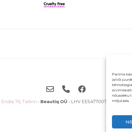
Parima kas
ja/või juur
tehnoloogi
sirvimiskäi
nõusoleku t
mõjutada.
Endla 76, Tallinn
•
Beautiq OÜ
• LHV EE5477007710038785
Nõ