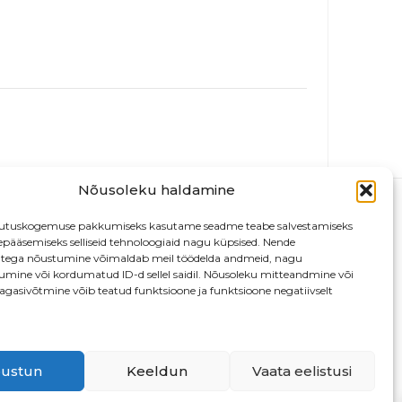
Nõusoleku haldamine
utuskogemuse pakkumiseks kasutame seadme teabe salvestamiseks
depääsemiseks selliseid tehnoloogiaid nagu küpsised. Nende
atega nõustumine võimaldab meil töödelda andmeid, nagu
tumine või kordumatud ID-d sellel saidil. Nõusoleku mitteandmine või
agasivõtmine võib teatud funktsioone ja funktsioone negatiivselt
13
ustun
Keeldun
Vaata eelistusi