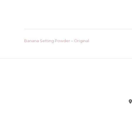
Post
Banana Setting Powder – Original
navigation