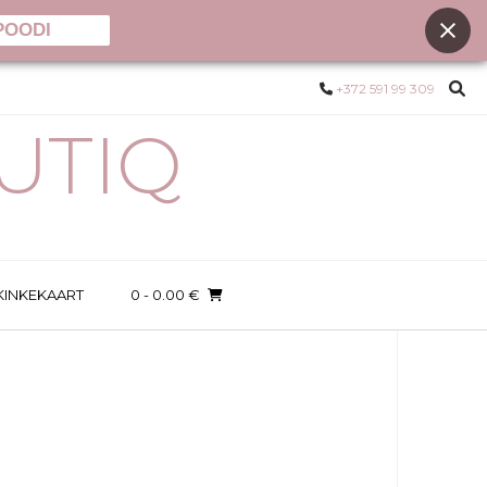
POODI
+372 591 99 309
UTIQ
KINKEKAART
0
- 0.00 €