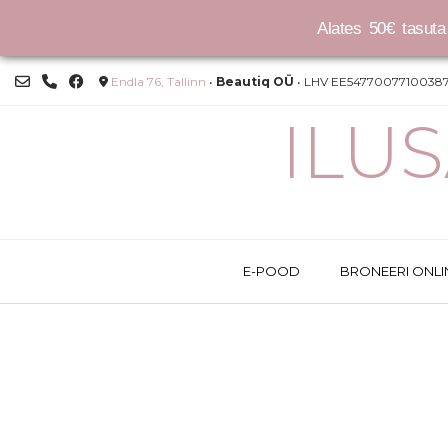
Alates 50€ tasuta 
Skip
Endla 76, Tallinn
•
Beautiq OÜ
• LHV EE54770077100387
to
content
ILU
E-POOD
BRONEERI ONLI