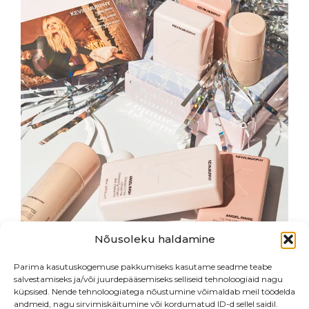
This
product
has
multiple
variants.
The
options
may
be
chosen
on
the
product
page
Nõusoleku haldamine
Parima kasutuskogemuse pakkumiseks kasutame seadme teabe
salvestamiseks ja/või juurdepääsemiseks selliseid tehnoloogiaid nagu
küpsised. Nende tehnoloogiatega nõustumine võimaldab meil töödelda
andmeid, nagu sirvimiskäitumine või kordumatud ID-d sellel saidil.