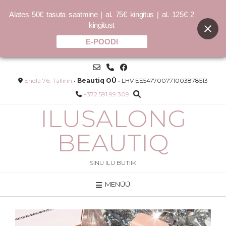
Alates 50€ tasuta saatmine | al. 75€ kingitus | al. 125€ 2
kingitust
E-POODI
Skip
to
content
Endla 76, Tallinn
•
Beautiq OÜ
• LHV EE547700771003878513
+372 591 99 309
ILUSALONG
BEAUTIQ
SINU ILU BUTIIK
MENÜÜ
DER
MAXI.WASH DETOX ŠAMPOON
–
9.00
€
30.00
€
–
36.00
€
120.00
€
/L
LISA