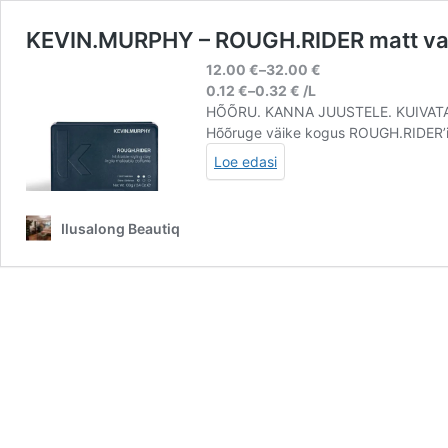
KEVIN.MURPHY – ROUGH.RIDER matt v
12.00
€
–
32.00
€
0.12
€
–
0.32
€
/L
HÕÕRU. KANNA JUUSTELE. KUIVAT
Hõõruge väike kogus ROUGH.RIDER’it 
Loe edasi
Ilusalong Beautiq