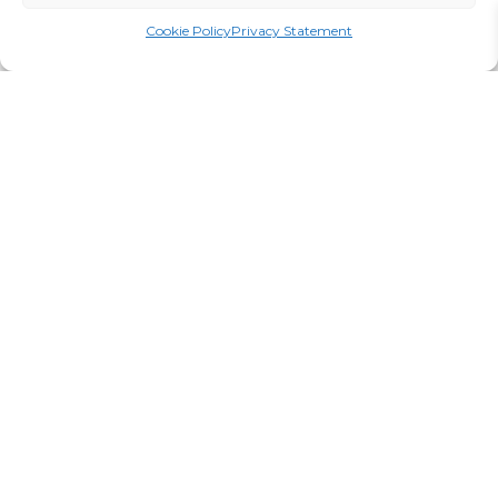
Cookie Policy
Privacy Statement
RIPSMEPIKENDUSED
LEIA ROHKEM