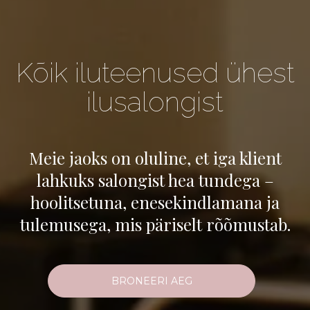
Kõik iluteenused ühest
ilusalongist
Meie jaoks on oluline, et iga klient
lahkuks salongist hea tundega –
hoolitsetuna, enesekindlamana ja
tulemusega, mis päriselt rõõmustab.
BRONEERI AEG