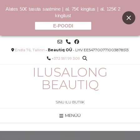
Alates 50€ tasuta saatmine | al. 75€ kingitus | al. 125€ 2
kingitust
E-POODI
Skip
to
content
Endla 76, Tallinn
•
Beautiq OÜ
• LHV EE547700771003878513
+372 591 99 309
ILUSALONG
BEAUTIQ
SINU ILU BUTIIK
MENÜÜ
ktpuuder -
SMOOTH.AGAIN hooldustood
Maple
200ml
40.00
€
LISA