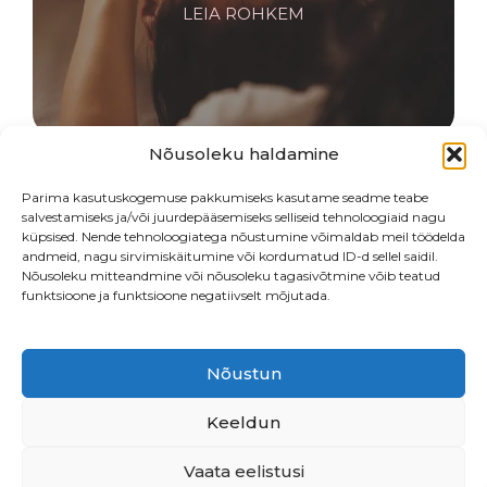
LEIA ROHKEM
Nõusoleku haldamine
Parima kasutuskogemuse pakkumiseks kasutame seadme teabe
salvestamiseks ja/või juurdepääsemiseks selliseid tehnoloogiaid nagu
küpsised. Nende tehnoloogiatega nõustumine võimaldab meil töödelda
andmeid, nagu sirvimiskäitumine või kordumatud ID-d sellel saidil.
Nõusoleku mitteandmine või nõusoleku tagasivõtmine võib teatud
funktsioone ja funktsioone negatiivselt mõjutada.
RIPSMED & KULMUD
LEIA ROHKEM
Nõustun
Keeldun
Vaata eelistusi