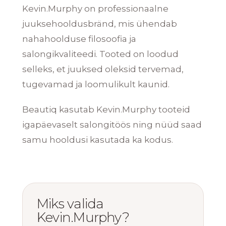
Kevin.Murphy on professionaalne
juuksehooldusbränd, mis ühendab
nahahoolduse filosoofia ja
salongikvaliteedi. Tooted on loodud
selleks, et juuksed oleksid tervemad,
tugevamad ja loomulikult kaunid.
Beautiq kasutab Kevin.Murphy tooteid
igapäevaselt salongitöös ning nüüd saad
samu hooldusi kasutada ka kodus.
Miks valida
Kevin.Murphy?