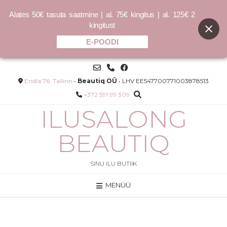
Alates 50€ tasuta saatmine | al. 75€ kingitus | al. 125€ 2
kingitust
E-POODI
Skip
to
content
Endla 76, Tallinn
•
Beautiq OÜ
• LHV EE547700771003878513
+372 591 99 309
ILUSALONG
BEAUTIQ
SINU ILU BUTIIK
MENÜÜ
ode
Olaplex NO.0.5 Scalp Longevity
Treatment
44.00
€
LISA