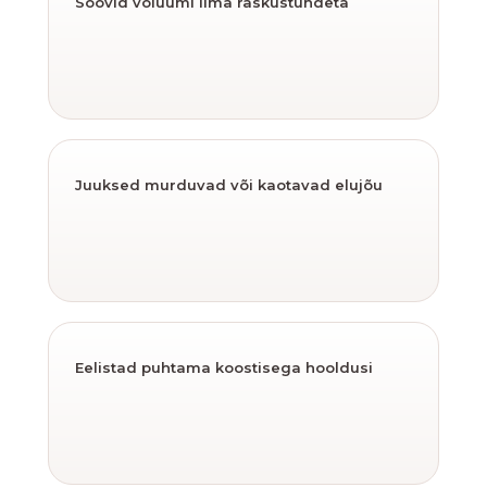
Soovid volüümi ilma raskustundeta
Juuksed murduvad või kaotavad elujõu
Eelistad puhtama koostisega hooldusi