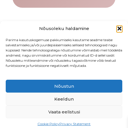
Nõusoleku haldamine
Parima kasutuskogemuse pakkumiseks kasutame seadme teabe
salvestamiseks ja/või juurdepääsemiseks selliseid tehnoloogiaid nagu
küpsised. Nende tehnoloogiatega nõustumine võimaldab meil töödelda
andmeid, nagu sirvimiskäitumine või kordumatud ID-d sellel saidil.
Nõusoleku mitteandmine või nõusoleku tagasivõtmine võib teatud
funktsioone ja funktsioone negatiivselt mõjutada.
Nõustun
Endla 76, Tallinn
•
Beautiq OÜ
• LHV
EE547700771003878513
Keeldun
Vaata eelistusi
PRIVAATSUSPOLIITIKA
Cookie Policy
Privacy Statement
MÜÜGITINGIMUSED
TÖÖPAKKUMINE!
ETTEPANEKUD