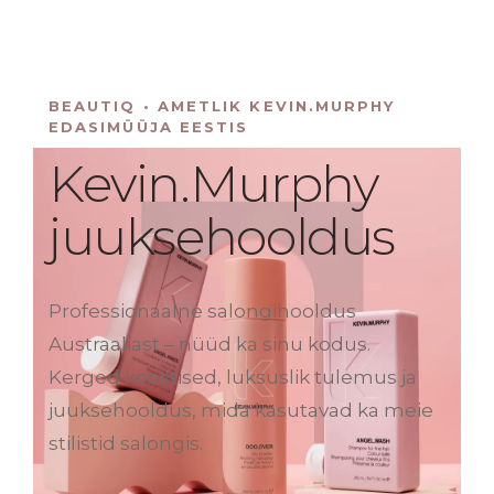
BEAUTIQ • AMETLIK KEVIN.MURPHY
EDASIMÜÜJA EESTIS
Kevin.Murphy
juuksehooldus
Professionaalne salongihooldus
Austraaliast – nüüd ka sinu kodus.
Kerged koostised, luksuslik tulemus ja
juuksehooldus, mida kasutavad ka meie
stilistid salongis.