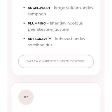
– kerge volüümiandev
ANGEL.WASH
šampoon
– tihendav hooldus
PLUMPING
peenikestele juustele
– kohevust andev
ANTI.GRAVITY
spreihooldus
VAATA ÕHUKESTE JUUSTE TOOTEID
03