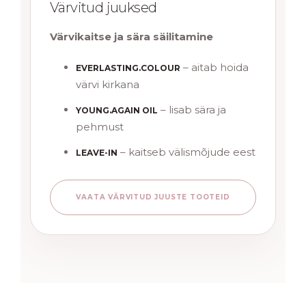
Värvitud juuksed
Värvikaitse ja sära säilitamine
– aitab hoida
EVERLASTING.COLOUR
värvi kirkana
– lisab sära ja
YOUNG.AGAIN OIL
pehmust
– kaitseb välismõjude eest
LEAVE-IN
VAATA VÄRVITUD JUUSTE TOOTEID