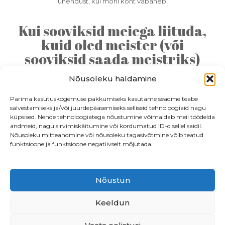
ühendust, kui mõni koht vabaneb!
Kui sooviksid meiega liituda,
kuid oled meister (või
sooviksid saada meistriks)
mõne teise iluhoolduse
Nõusoleku haldamine
pakkumises, siis kirjuta
meile ikka!
Parima kasutuskogemuse pakkumiseks kasutame seadme teabe
salvestamiseks ja/või juurdepääsemiseks selliseid tehnoloogiaid nagu
küpsised. Nende tehnoloogiatega nõustumine võimaldab meil töödelda
andmeid, nagu sirvimiskäitumine või kordumatud ID-d sellel saidil.
Nõusoleku mitteandmine või nõusoleku tagasivõtmine võib teatud
funktsioone ja funktsioone negatiivselt mõjutada.
Nõustun
Endla 76, Tallinn
•
Beautiq OÜ
• LHV
EE547700771003878513
Keeldun