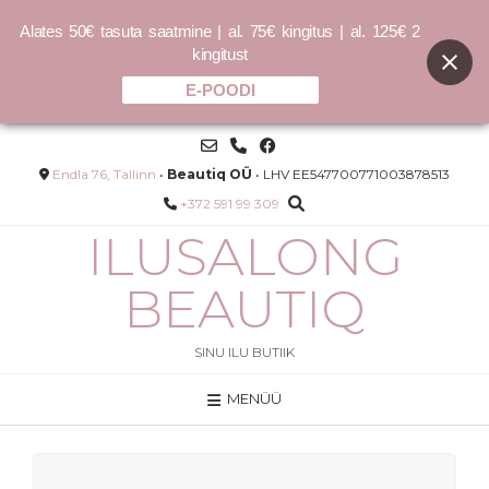
Alates 50€ tasuta saatmine | al. 75€ kingitus | al. 125€ 2
kingitust
E-POODI
Skip
to
content
Endla 76, Tallinn
•
Beautiq OÜ
• LHV EE547700771003878513
+372 591 99 309
ILUSALONG
BEAUTIQ
SINU ILU BUTIIK
MENÜÜ
COCOCHOCO Clarifying
de -
Shampoo 150ml /400ml /1000ml -
1000ml
50.00
€