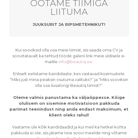
OOTAME TIIMIGA
LISA
LIITUMA
JUUKSURIT JA RIPSMETEHNIKUT!
Kui sooviksid olla osa meie tiimist, siis saada oma CV ja
soovitatavalt ka tehtud tööde galerii link meie üldisele e-
mailile
info@beautiq.ee
.
Eriliselt eelistame kandidaate, kes vastavad küsimustele:
“Miks just mina peaksin osutuma valituks?” ja “Miks sooviksin
olla osa ilusalongi Beautiq tiimist?”.
Oleme valmis panustama ka väljaõppesse. Kõige
olulisem on sisemine motivatsioon pakkuda
parimat teenindust ning anda endast maksimum, et
klient oleks rahul!
Vaatame üle kõik kandidaadid ja kui meil ka hetkel kohta
pakkuda ei ole, siis jätame teie soovi meelde ning võtame