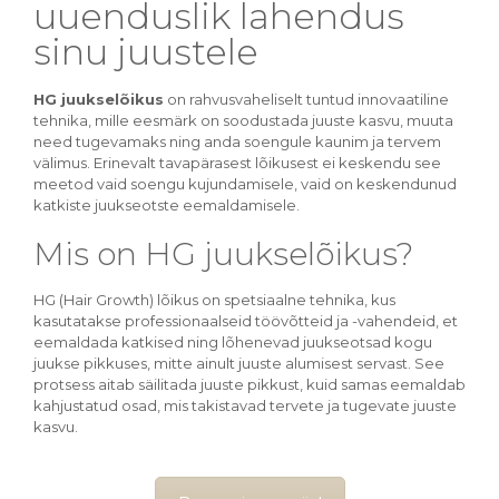
uuenduslik lahendus
sinu juustele
HG juukselõikus
on rahvusvaheliselt tuntud innovaatiline
tehnika, mille eesmärk on soodustada juuste kasvu, muuta
need tugevamaks ning anda soengule kaunim ja tervem
välimus. Erinevalt tavapärasest lõikusest ei keskendu see
meetod vaid soengu kujundamisele, vaid on keskendunud
katkiste juukseotste eemaldamisele.
Mis on HG juukselõikus?
HG (Hair Growth) lõikus on spetsiaalne tehnika, kus
kasutatakse professionaalseid töövõtteid ja -vahendeid, et
eemaldada katkised ning lõhenevad juukseotsad kogu
juukse pikkuses, mitte ainult juuste alumisest servast. See
protsess aitab säilitada juuste pikkust, kuid samas eemaldab
kahjustatud osad, mis takistavad tervete ja tugevate juuste
kasvu.