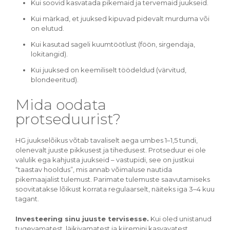
Kui soovid kasvatada pikemaid ja tervemaid juukseid.
Kui märkad, et juuksed kipuvad pidevalt murduma või
on elutud.
Kui kasutad sageli kuumtöötlust (föön, sirgendaja,
lokitangid).
Kui juuksed on keemiliselt töödeldud (värvitud,
blondeeritud).
Mida oodata
protseduurist?
HG juukselõikus võtab tavaliselt aega umbes 1–1,5 tundi,
olenevalt juuste pikkusest ja tihedusest. Protseduur ei ole
valulik ega kahjusta juukseid – vastupidi, see on justkui
“taastav hooldus”, mis annab võimaluse nautida
pikemaajalist tulemust. Parimate tulemuste saavutamiseks
soovitatakse lõikust korrata regulaarselt, näiteks iga 3–4 kuu
tagant.
Investeering sinu juuste tervisesse.
Kui oled unistanud
tugevamatest, läikivamatest ja kiiremini kasvavatest