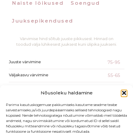
Naiste lõikused
Soengud
Juuksepikendused
Värvimise hind sõltub juuste pikkusest. Hinnad on
toodud välja lühikesest juuksest kuni ülipika juukseni.
Juuste värvimine
75-95
Väljakasvu värvimine
55-65
Lõikus lisaks värvimisele
20
Nõusoleku haldamine
Olaplex/ K18/ Kevin.Murphy
20
Parima kasutuskogemuse pakkumiseks kasutame seadme teabe
maskihooldus lisaks värvimisele
salvestamiseks ja/või juurdepääsemiseks selliseid tehnoloogiaid nagu
küpsised. Nende tehnoloogiatega nõustumine võimaldab meil töödelda
andmeid, nagu sirvimiskäitumine või kordumatud ID-d sellel saidil.
Nõusoleku mitteandmine või nõusoleku tagasivõtmine võib teatud
funktsioone ja funktsioone negatiivselt mõjutada.