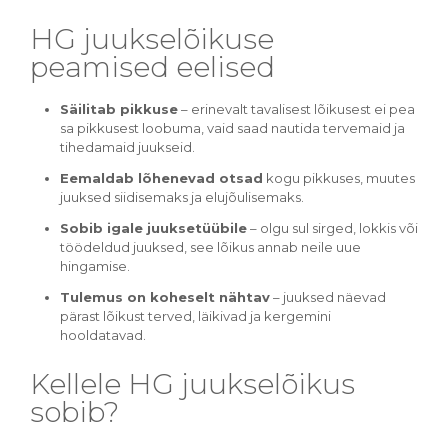
HG juukselõikuse
peamised eelised
Säilitab pikkuse
– erinevalt tavalisest lõikusest ei pea
sa pikkusest loobuma, vaid saad nautida tervemaid ja
tihedamaid juukseid.
Eemaldab lõhenevad otsad
kogu pikkuses, muutes
juuksed siidisemaks ja elujõulisemaks.
Sobib igale juuksetüübile
– olgu sul sirged, lokkis või
töödeldud juuksed, see lõikus annab neile uue
hingamise.
Tulemus on koheselt nähtav
– juuksed näevad
pärast lõikust terved, läikivad ja kergemini
hooldatavad.
Kellele HG juukselõikus
sobib?