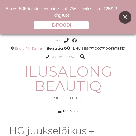
Alates 50€ tasuta saatmine | al. 75€ kingitus | al. 125€ 2
kingitust
E-POODI
Skip
to
content
Endla 76, Tallinn
•
Beautiq OÜ
• LHV EE547700771003878513
+372 591 99 309
ILUSALONG
BEAUTIQ
SINU ILU BUTIIK
MENÜÜ
 siluv
Nimue Day 50ml – Päevakreem
54.00
€
1080.00
€
/L
HG juukselõikus –
LISA