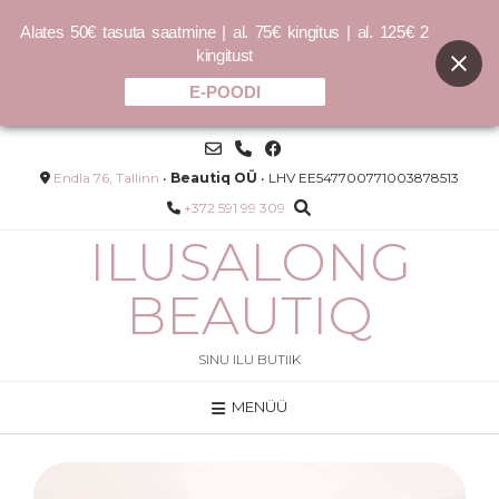
Alates 50€ tasuta saatmine | al. 75€ kingitus | al. 125€ 2
kingitust
E-POODI
Skip
to
content
Endla 76, Tallinn
•
Beautiq OÜ
• LHV EE547700771003878513
+372 591 99 309
ILUSALONG
BEAUTIQ
SINU ILU BUTIIK
MENÜÜ
DER
Exfoliating Enzyme 60ml –
Ensüümkoorija
49.00
€
LISA