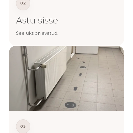
02
Astu sisse
See uks on avatud.
03