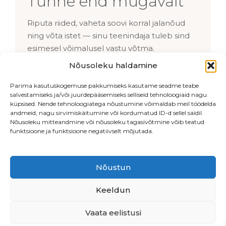
Tunne end mugavalt
Riputa riided, vaheta soovi korral jalanõud
ning võta istet — sinu teenindaja tuleb sind
esimesel võimalusel vastu võtma.
Nõusoleku haldamine
Parima kasutuskogemuse pakkumiseks kasutame seadme teabe
salvestamiseks ja/või juurdepääsemiseks selliseid tehnoloogiaid nagu
küpsised. Nende tehnoloogiatega nõustumine võimaldab meil töödelda
andmeid, nagu sirvimiskäitumine või kordumatud ID-d sellel saidil.
Nõusoleku mitteandmine või nõusoleku tagasivõtmine võib teatud
funktsioone ja funktsioone negatiivselt mõjutada.
Nõustun
Endla 76, Tallinn
•
Beautiq OÜ
• LHV
EE547700771003878513
Keeldun
Vaata eelistusi