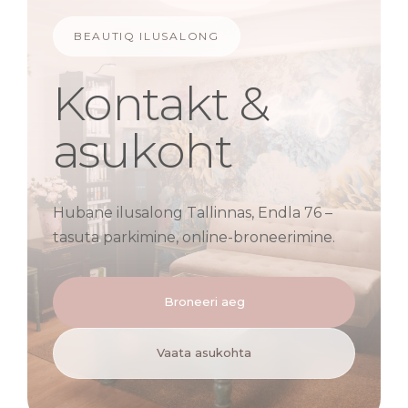
BEAUTIQ ILUSALONG
Kontakt &
asukoht
Hubane ilusalong Tallinnas, Endla 76 –
tasuta parkimine, online-broneerimine.
Broneeri aeg
Vaata asukohta