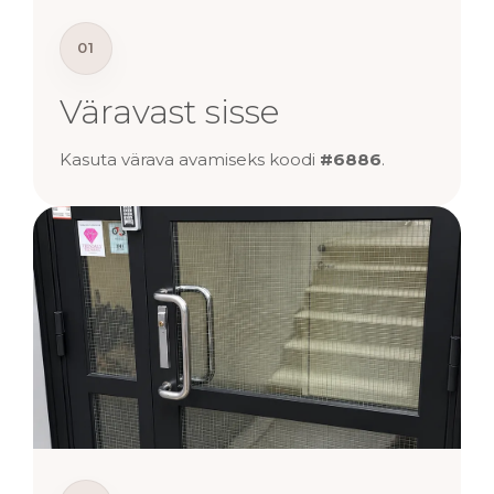
01
Väravast sisse
Kasuta värava avamiseks koodi
#6886
.