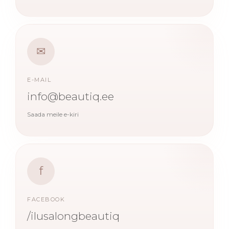
✉
E-MAIL
info@beautiq.ee
Saada meile e-kiri
f
FACEBOOK
/ilusalongbeautiq