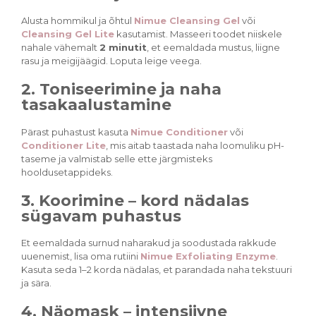
Alusta hommikul ja õhtul
Nimue Cleansing Gel
või
Cleansing Gel Lite
kasutamist. Masseeri toodet niiskele
nahale vähemalt
2 minutit
, et eemaldada mustus, liigne
rasu ja meigijäägid. Loputa leige veega.
2. Toniseerimine ja naha
tasakaalustamine
Pärast puhastust kasuta
Nimue Conditioner
või
Conditioner Lite
, mis aitab taastada naha loomuliku pH-
taseme ja valmistab selle ette järgmisteks
hooldusetappideks.
3. Koorimine – kord nädalas
sügavam puhastus
Et eemaldada surnud naharakud ja soodustada rakkude
uuenemist, lisa oma rutiini
Nimue Exfoliating Enzyme
.
Kasuta seda 1–2 korda nädalas, et parandada naha tekstuuri
ja sära.
4. Näomask – intensiivne