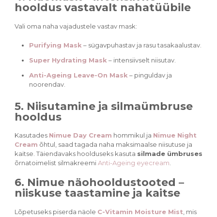
hooldus vastavalt nahatüübile
Vali oma naha vajadustele vastav mask:
Purifying Mask
– sügavpuhastav ja rasu tasakaalustav.
Super Hydrating Mask
– intensiivselt niisutav.
Anti-Ageing Leave-On Mask
– pinguldav ja
noorendav.
5. Niisutamine ja silmaümbruse
hooldus
Kasutades
Nimue Day Cream
hommikul ja
Nimue Night
Cream
õhtul, saad tagada naha maksimaalse niisutuse ja
kaitse. Täiendavaks hoolduseks kasuta
silmade ümbruses
õrnatoimelist silmakreemi
Anti-Ageing eyecream
.
6. Nimue näohooldustooted –
niiskuse taastamine ja kaitse
Lõpetuseks piserda näole
C-Vitamin Moisture Mist
, mis