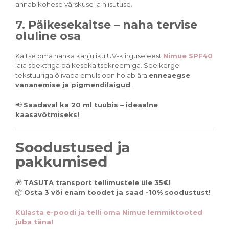
annab kohese värskuse ja niisutuse.
7. Päikesekaitse – naha tervise
oluline osa
Kaitse oma nahka kahjuliku UV-kiirguse eest
Nimue SPF40
laia spektriga päikesekaitsekreemiga. See kerge
tekstuuriga õlivaba emulsioon hoiab ära
enneaegse
vananemise ja pigmendilaigud
.
📢
Saadaval ka 20 ml tuubis – ideaalne
kaasavõtmiseks!
Soodustused ja
pakkumised
🎁
TASUTA transport tellimustele üle 35€!
📦
Osta 3 või enam toodet ja saad -10% soodustust!
Külasta e-poodi ja telli oma Nimue lemmiktooted
juba täna!