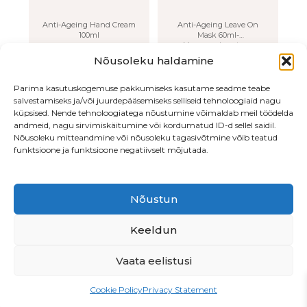
Anti-Ageing Hand Cream
Anti-Ageing Leave On
100ml
Mask 60ml-
Vananemisvastane
pealejäetav mask
27.00
€
36.00
€
Nõusoleku haldamine
LISA OSTUKORVI
LISA OSTUKORVI
Parima kasutuskogemuse pakkumiseks kasutame seadme teabe
salvestamiseks ja/või juurdepääsemiseks selliseid tehnoloogiaid nagu
küpsised. Nende tehnoloogiatega nõustumine võimaldab meil töödelda
andmeid, nagu sirvimiskäitumine või kordumatud ID-d sellel saidil.
Nõusoleku mitteandmine või nõusoleku tagasivõtmine võib teatud
funktsioone ja funktsioone negatiivselt mõjutada.
Nõustun
Endla 76, Tallinn
•
Beautiq OÜ
• LHV
EE547700771003878513
Keeldun
Vaata eelistusi
PRIVAATSUSPOLIITIKA
Cookie Policy
Privacy Statement
MÜÜGITINGIMUSED
TÖÖPAKKUMINE!
ETTEPANEKUD