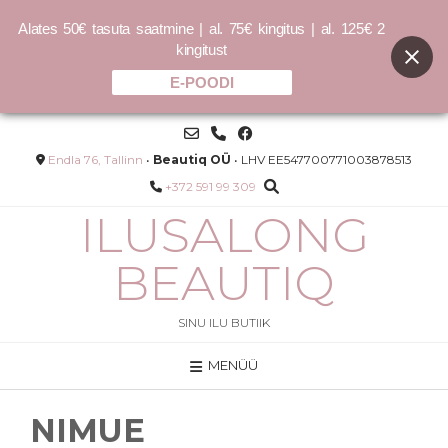
Alates 50€ tasuta saatmine | al. 75€ kingitus | al. 125€ 2
kingitust
E-POODI
Skip
to
content
Endla 76, Tallinn
•
Beautiq OÜ
• LHV EE547700771003878513
+372 591 99 309
ILUSALONG
BEAUTIQ
SINU ILU BUTIIK
MENÜÜ
ner
Conditioner Lite 140ml
kreem
40.00
€
285.71
€
/L
NIMUE
LISA