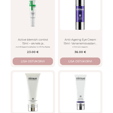
Active blemish control
Anti-Ageing Eye Cream
15ml – aknele ja
15ml- Vananemisvastane
probleemsetele kohtadele
silmakreem
23.00
€
36.00
€
LISA OSTUKORVI
LISA OSTUKORVI