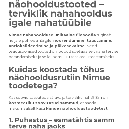
näohooldustooted –
terviklik nahahooldus
igale nahatüübile
Nimue nahahoolduse unikaalne filosoofia
tugineb
neljale põhieesmärgile:
noorendamine, taastamine,
antioksüdeerimine ja päikesekaitse
. Need
teaduspõhised tooted on loodud spetsiaalselt naha tervise
parandamiseks ja selle loomuliku tasakaalu taastamiseks.
Kuidas koostada tõhus
näohooldusrutiin Nimue
toodetega?
Kas soovid saavutada särava ja tervisliku naha? Siin on
kosmeetiku soovitatud sammud
, et saada
maksimaalselt kasu
Nimue näohooldustoodetest
:
1. Puhastus – esmatähtis samm
terve naha jaoks