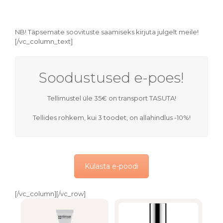
NB! Täpsemate soovituste saamiseks kirjuta julgelt meile!
[/vc_column_text]
Soodustused e-poes!
Tellimustel üle 35€ on transport TASUTA!
Tellides rohkem, kui 3 toodet, on allahindlus -10%!
Külasta e-poodi
[/vc_column][/vc_row]