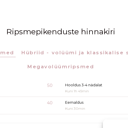
Ripsmepikenduste hinnakiri
psmed
Hübriid - volüümi ja klassikalise
Megavolüümripsmed
50
Hooldus 3-4 nädalat
Kuni 1h 45min
40
Eemaldus
Kuni 30min