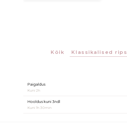
Kõik
Klassikalised ri
Paigaldus
Kuni 2h
Hooldus kuni 3ndl
Kuni 1h 30min