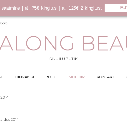
E-
saatmine | al. 75€ kingitus | al. 125€ 2 kingitust
8513
SALONG BEA
SINU ILU BUTIIK
NE
HINNAKIRI
BLOGI
MEIE TIIM
KONTAKT
 2014
galdus 2014