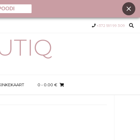
POODI
+372 591 99 309
UTIQ
KINKEKAART
0
- 0.00 €