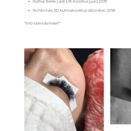
Ruthie Belle Lash Lifti koolitus juuni 2019
Richbrows 3D kulmukoolitus oktoober 2018
*info täiendamisel*