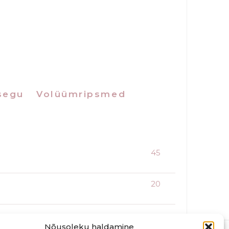
 segu
Volüümripsmed
45
20
Nõusoleku haldamine