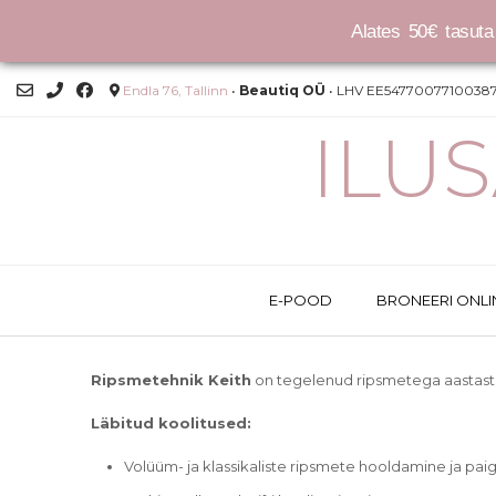
Alates 50€ tasuta 
Skip
Endla 76, Tallinn
•
Beautiq OÜ
• LHV EE54770077100387
to
content
ILU
E-POOD
BRONEERI ONLI
Ripsmetehnik Keith
on tegelenud ripsmetega aastast
Läbitud koolitused:
Volüüm- ja klassikaliste ripsmete hooldamine ja pai