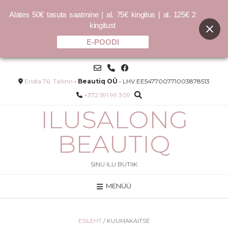
Alates 50€ tasuta saatmine | al. 75€ kingitus | al. 125€ 2
kingitust
E-POODI
Skip
to
content
Endla 76, Tallinn
•
Beautiq OÜ
• LHV EE547700771003878513
+372 591 99 309
ILUSALONG
BEAUTIQ
SINU ILU BUTIIK
MENÜÜ
0ml
COCOCHOCO Cashmere mask
250ml / 500ml - 500ml
55.00
€
ESILEHT
/ KUUMAKAITSE