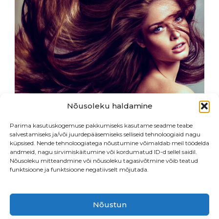
Nõusoleku haldamine
Parima kasutuskogemuse pakkumiseks kasutame seadme teabe
salvestamiseks ja/või juurdepääsemiseks selliseid tehnoloogiaid nagu
küpsised. Nende tehnoloogiatega nõustumine võimaldab meil töödelda
andmeid, nagu sirvimiskäitumine või kordumatud ID-d sellel saidil.
Nõusoleku mitteandmine või nõusoleku tagasivõtmine võib teatud
funktsioone ja funktsioone negatiivselt mõjutada.
Nõustun
Endla 76, Tallinn
•
Beautiq OÜ
• LHV