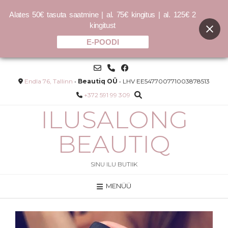
Alates 50€ tasuta saatmine | al. 75€ kingitus | al. 125€ 2
kingitust
E-POODI
Skip
to
content
Endla 76, Tallinn
•
Beautiq OÜ
• LHV EE547700771003878513
+372 591 99 309
ILUSALONG
BEAUTIQ
SINU ILU BUTIIK
MENÜÜ
Nimue pigmenteerunud naha
ode
starter-kit
69.00
€
1380.00
€
/L