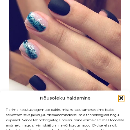
LISA
Nõusoleku haldamine
Parima kasutuskogemuse pakkumiseks kasutame seadme teabe
salvestamiseks ja/või juurdepääsemiseks selliseid tehnoloogiaid nagu
küpsised. Nende tehnoloogiatega nõustumine võimaldab meil töödelda
andmeid, nagu sirvimiskäitumine või kordumatud ID-d sellel saidil.