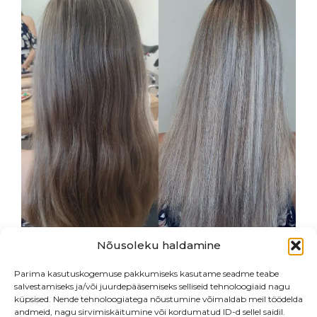
Nõusoleku haldamine
Parima kasutuskogemuse pakkumiseks kasutame seadme teabe
salvestamiseks ja/või juurdepääsemiseks selliseid tehnoloogiaid nagu
küpsised. Nende tehnoloogiatega nõustumine võimaldab meil töödelda
andmeid, nagu sirvimiskäitumine või kordumatud ID-d sellel saidil.