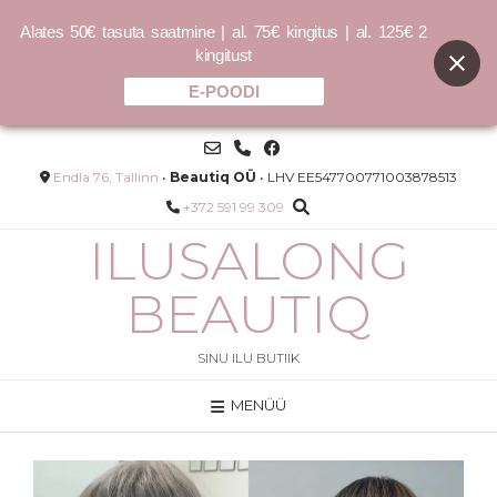
Alates 50€ tasuta saatmine | al. 75€ kingitus | al. 125€ 2
kingitust
E-POODI
Skip
to
content
Endla 76, Tallinn
•
Beautiq OÜ
• LHV EE547700771003878513
+372 591 99 309
ILUSALONG
BEAUTIQ
SINU ILU BUTIIK
MENÜÜ
Ripsmepesuharjad + 60ml
0ml -
ripsmepesuvaht
23.00
€
LISA