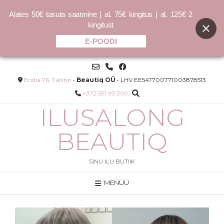
Alates 50€ tasuta saatmine | al. 75€ kingitus | al. 125€ 2
kingitust
E-POODI
Skip
to
content
Endla 76, Tallinn
•
Beautiq OÜ
• LHV EE547700771003878513
+372 591 99 309
ILUSALONG
BEAUTIQ
SINU ILU BUTIIK
MENÜÜ
BEDROOM.HAIR juukselakk -
100ml
21.00
€
LISA