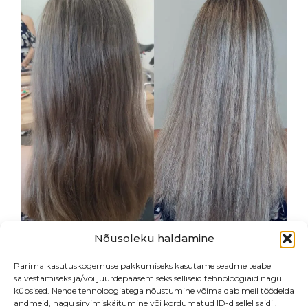
Nõusoleku haldamine
Parima kasutuskogemuse pakkumiseks kasutame seadme teabe
salvestamiseks ja/või juurdepääsemiseks selliseid tehnoloogiaid nagu
küpsised. Nende tehnoloogiatega nõustumine võimaldab meil töödelda
andmeid, nagu sirvimiskäitumine või kordumatud ID-d sellel saidil.