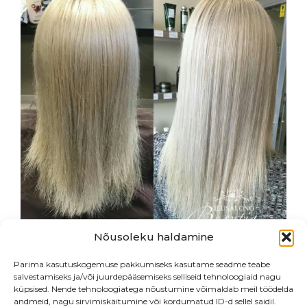
This
product
has
multiple
variants.
The
options
may
be
chosen
on
the
product
page
Nõusoleku haldamine
Parima kasutuskogemuse pakkumiseks kasutame seadme teabe
salvestamiseks ja/või juurdepääsemiseks selliseid tehnoloogiaid nagu
küpsised. Nende tehnoloogiatega nõustumine võimaldab meil töödelda
andmeid, nagu sirvimiskäitumine või kordumatud ID-d sellel saidil.