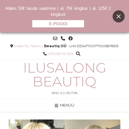
Alates 50€ tasuta saatmine | al. 75€ kingitus | al. 125€ 2
kingitust
E-POODI
Skip
to
content
Endla 76, Tallinn
•
Beautiq OÜ
• LHV EE547700771003878513
+372 591 99 309
ILUSALONG
BEAUTIQ
SINU ILU BUTIIK
MENÜÜ
COCOCHOCO Gold Brazilian
Keratin
–
50.00
€
150.00
€
LISA