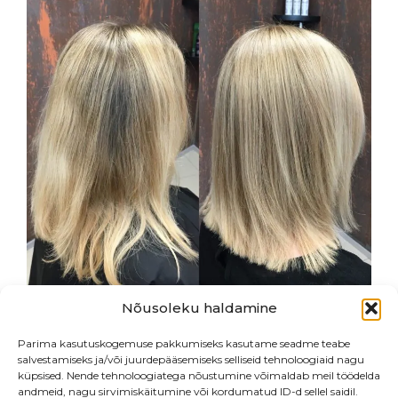
This
product
has
multiple
variants.
The
options
may
be
chosen
on
the
product
page
Nõusoleku haldamine
Parima kasutuskogemuse pakkumiseks kasutame seadme teabe
salvestamiseks ja/või juurdepääsemiseks selliseid tehnoloogiaid nagu
küpsised. Nende tehnoloogiatega nõustumine võimaldab meil töödelda
andmeid, nagu sirvimiskäitumine või kordumatud ID-d sellel saidil.