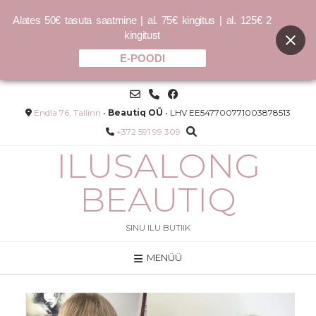
Alates 50€ tasuta saatmine | al. 75€ kingitus | al. 125€ 2
kingitust
E-POODI
Skip
to
content
Endla 76, Tallinn
•
Beautiq OÜ
• LHV EE547700771003878513
+372 591 99 309
ILUSALONG
BEAUTIQ
SINU ILU BUTIIK
MENÜÜ
SHIMMER.TIME
Algne
Current
100.00
€
85.00
€
hind
price
LISA
oli:
is: