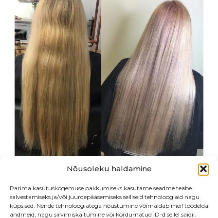
100.00 €.
85.00 €.
Nõusoleku haldamine
Parima kasutuskogemuse pakkumiseks kasutame seadme teabe
salvestamiseks ja/või juurdepääsemiseks selliseid tehnoloogiaid nagu
küpsised. Nende tehnoloogiatega nõustumine võimaldab meil töödelda
andmeid, nagu sirvimiskäitumine või kordumatud ID-d sellel saidil.