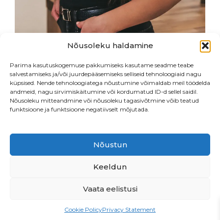
Nõusoleku haldamine
Parima kasutuskogemuse pakkumiseks kasutame seadme teabe
salvestamiseks ja/või juurdepääsemiseks selliseid tehnoloogiaid nagu
küpsised. Nende tehnoloogiatega nõustumine võimaldab meil töödelda
andmeid, nagu sirvimiskäitumine või kordumatud ID-d sellel saidil.
Nõusoleku mitteandmine või nõusoleku tagasivõtmine võib teatud
funktsioone ja funktsioone negatiivselt mõjutada.
Nõustun
Endla 76, Tallinn
•
Beautiq OÜ
• LHV
EE547700771003878513
Keeldun
Vaata eelistusi
PRIVAATSUSPOLIITIKA
Cookie Policy
Privacy Statement
MÜÜGITINGIMUSED
TÖÖPAKKUMINE!
ETTEPANEKUD