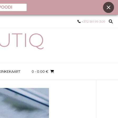
POODI
+372 591 99 309
UTIQ
KINKEKAART
0
- 0.00 €