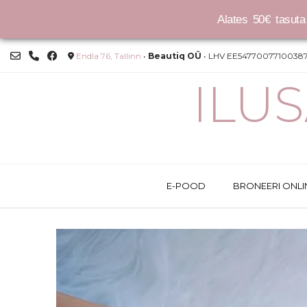
Alates 50€ tasuta 
Skip
Endla 76, Tallinn
•
Beautiq OÜ
• LHV EE54770077100387
to
content
ILU
E-POOD
BRONEERI ONLI