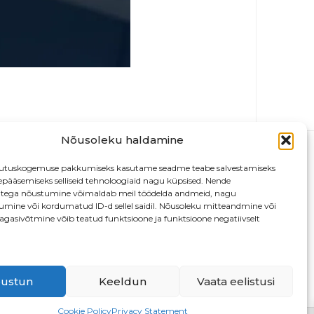
Nõusoleku haldamine
utuskogemuse pakkumiseks kasutame seadme teabe salvestamiseks
depääsemiseks selliseid tehnoloogiaid nagu küpsised. Nende
atega nõustumine võimaldab meil töödelda andmeid, nagu
tumine või kordumatud ID-d sellel saidil. Nõusoleku mitteandmine või
agasivõtmine võib teatud funktsioone ja funktsioone negatiivselt
13
ustun
Keeldun
Vaata eelistusi
Cookie Policy
Privacy Statement