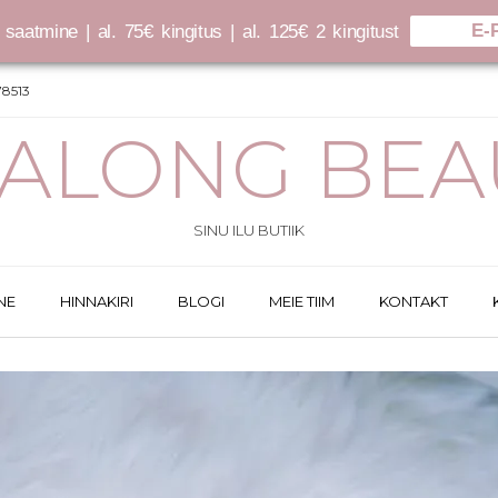
E-
saatmine | al. 75€ kingitus | al. 125€ 2 kingitust
8513
SALONG BEA
SINU ILU BUTIIK
NE
HINNAKIRI
BLOGI
MEIE TIIM
KONTAKT