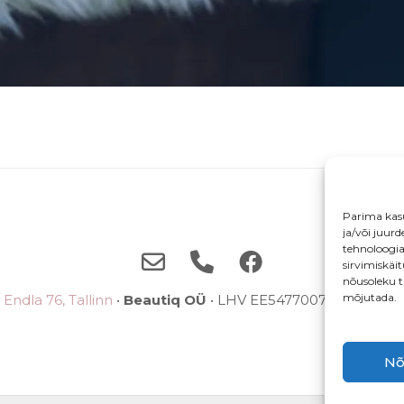
Parima kas
ja/või juur
tehnoloogi
sirvimiskäi
nõusoleku t
mõjutada.
Endla 76, Tallinn
•
Beautiq OÜ
• LHV EE5477007710038785
Nõ