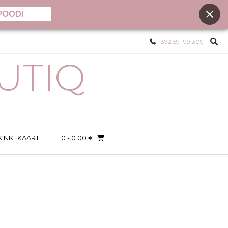
POODI
+372 591 99 309
UTIQ
KINKEKAART
0
- 0.00 €