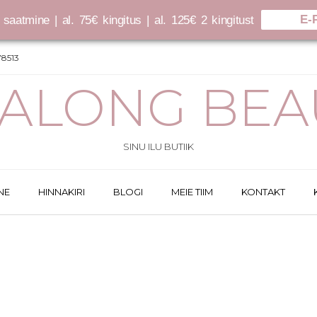
E-
saatmine | al. 75€ kingitus | al. 125€ 2 kingitust
8513
SALONG BEA
SINU ILU BUTIIK
NE
HINNAKIRI
BLOGI
MEIE TIIM
KONTAKT