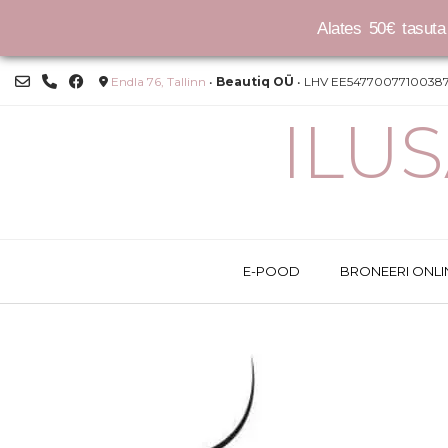
Alates 50€ tasuta 
Skip
Endla 76, Tallinn
•
Beautiq OÜ
• LHV EE54770077100387
to
content
ILU
E-POOD
BRONEERI ONLI