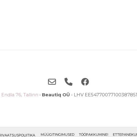
Endla 76, Tallinn
•
Beautiq OÜ
• LHV EE5477007710038785
MÜÜGITINGIMUSED
TÖÖPAKKUMINE!
ETTEPANEKU
RIVAATSUSPOLIITIKA