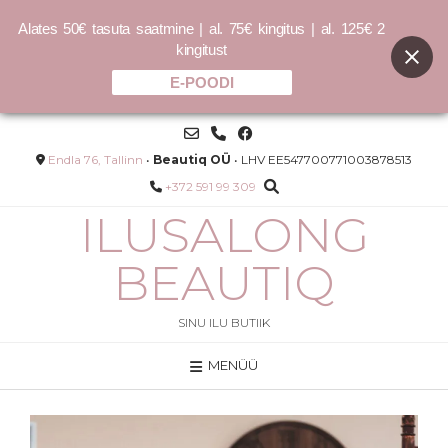
Alates 50€ tasuta saatmine | al. 75€ kingitus | al. 125€ 2
kingitust
E-POODI
Skip
to
content
Endla 76, Tallinn
•
Beautiq OÜ
• LHV EE547700771003878513
+372 591 99 309
ILUSALONG
BEAUTIQ
SINU ILU BUTIIK
MENÜÜ