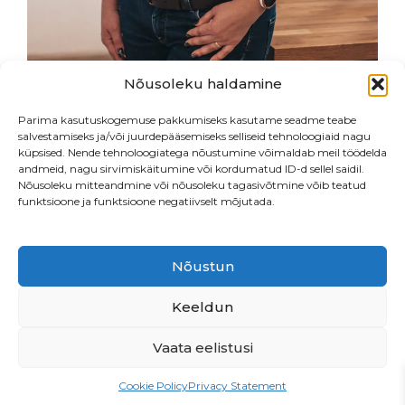
Nõusoleku haldamine
Parima kasutuskogemuse pakkumiseks kasutame seadme teabe
salvestamiseks ja/või juurdepääsemiseks selliseid tehnoloogiaid nagu
küpsised. Nende tehnoloogiatega nõustumine võimaldab meil töödelda
andmeid, nagu sirvimiskäitumine või kordumatud ID-d sellel saidil.
Nõusoleku mitteandmine või nõusoleku tagasivõtmine võib teatud
funktsioone ja funktsioone negatiivselt mõjutada.
Nõustun
Endla 76, Tallinn
•
Beautiq OÜ
• LHV
EE547700771003878513
Keeldun
Vaata eelistusi
PRIVAATSUSPOLIITIKA
Cookie Policy
Privacy Statement
MÜÜGITINGIMUSED
TÖÖPAKKUMINE!
ETTEPANEKUD