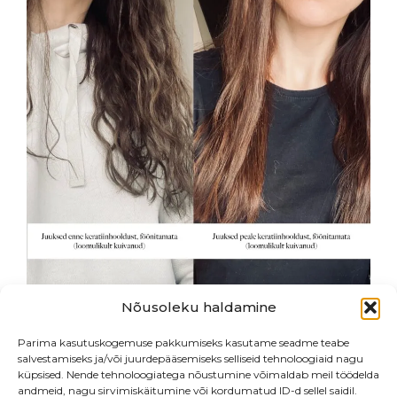
oli:
is:
38.00 €.
28.00 €.
Nõusoleku haldamine
Parima kasutuskogemuse pakkumiseks kasutame seadme teabe
salvestamiseks ja/või juurdepääsemiseks selliseid tehnoloogiaid nagu
küpsised. Nende tehnoloogiatega nõustumine võimaldab meil töödelda
andmeid, nagu sirvimiskäitumine või kordumatud ID-d sellel saidil.