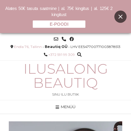
Alates 50€ tasuta saatmine | al. 75€ kingitus | al. 125€ 2
kingitust
E-POODI
Skip
to
content
Endla 76, Tallinn
•
Beautiq OÜ
• LHV EE547700771003878513
+372 591 99 309
ILUSALONG
BEAUTIQ
SINU ILU BUTIIK
MENÜÜ
HYDRATE-ME.RINSE - 250ml
30.00
€
LISA