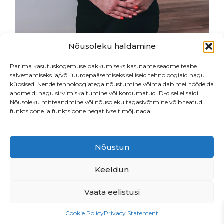
Nõusoleku haldamine
Parima kasutuskogemuse pakkumiseks kasutame seadme teabe
salvestamiseks ja/või juurdepääsemiseks selliseid tehnoloogiaid nagu
küpsised. Nende tehnoloogiatega nõustumine võimaldab meil töödelda
andmeid, nagu sirvimiskäitumine või kordumatud ID-d sellel saidil.
Nõusoleku mitteandmine või nõusoleku tagasivõtmine võib teatud
funktsioone ja funktsioone negatiivselt mõjutada.
Nõustun
Endla 76, Tallinn
•
Beautiq OÜ
• LHV
EE547700771003878513
Keeldun
Vaata eelistusi
PRIVAATSUSPOLIITIKA
Cookie Policy
Privacy Statement
MÜÜGITINGIMUSED
TÖÖPAKKUMINE!
ETTEPANEKUD