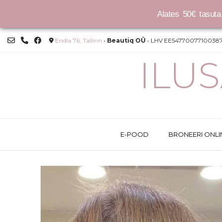
Alates 50€ tasuta 
Skip
Endla 76, Tallinn
•
Beautiq OÜ
• LHV EE54770077100387
to
content
ILU
E-POOD
BRONEERI ONLI