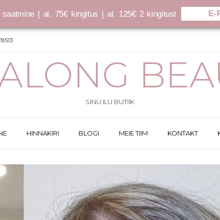
E-
saatmine | al. 75€ kingitus | al. 125€ 2 kingitust
8513
SALONG BEA
SINU ILU BUTIIK
NE
HINNAKIRI
BLOGI
MEIE TIIM
KONTAKT