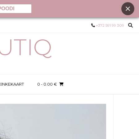
POODI
+372 591 99 309
UTIQ
KINKEKAART
0
- 0.00 €