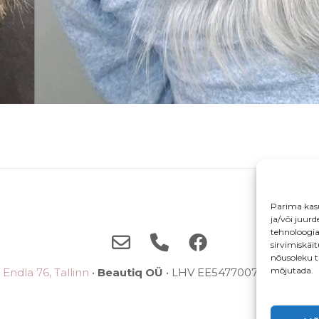
Parima kas
ja/või juur
tehnoloogi
sirvimiskäi
nõusoleku t
mõjutada.
Endla 76, Tallinn
•
Beautiq OÜ
• LHV EE5477007710038785