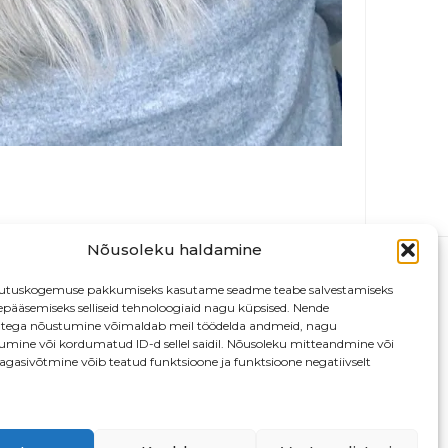
Nõusoleku haldamine
utuskogemuse pakkumiseks kasutame seadme teabe salvestamiseks
depääsemiseks selliseid tehnoloogiaid nagu küpsised. Nende
atega nõustumine võimaldab meil töödelda andmeid, nagu
tumine või kordumatud ID-d sellel saidil. Nõusoleku mitteandmine või
agasivõtmine võib teatud funktsioone ja funktsioone negatiivselt
13