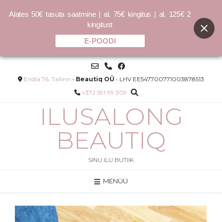
Alates 50€ tasuta saatmine | al. 75€ kingitus | al. 125€ 2
kingitust
E-POODI
Skip
to
content
Endla 76, Tallinn
•
Beautiq OÜ
• LHV EE547700771003878513
+372 591 99 309
ILUSALONG
BEAUTIQ
SINU ILU BUTIIK
MENÜÜ
Hydra Medic® Clear Complexion
Drying Lotion - punnipulk
35.00
€
4729.73
€
/L