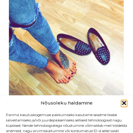
LISA
Nõusoleku haldamine
Parima kasutuskogemuse pakkumiseks kasutame seadme teabe
salvestamiseks ja/või juurdepääsemiseks selliseid tehnoloogiaid nagu
küpsised. Nende tehnoloogiatega nõustumine võimaldab meil töödelda
andmeid, nagu sirvimiskäitumine või kordumatud ID-d sellel saidil.