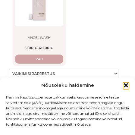
variants.
The
options
may
be
chosen
on
ANGEL.WASH
the
9.00
€
–
48.00
€
product
page
VALI
Nõusoleku haldamine
Parima kasutuskogemuse pakkumiseks kasutame seadme teabe
Kuvatakse kõik 3 tulemust
salvestamiseks ja/või juurdepääsemiseks selliseid tehnoloogiaid nagu
küpsised. Nende tehnoloogiatega nõustumine võimaldab meil töödelda
andmeid, nagu sirvimiskäitumine või kordumatud ID-d sellel saidil.
Nõusoleku mitteandmine või nõusoleku tagasivõtmine võib teatud
funktsioone ja funktsioone negatiivselt mõjutada.