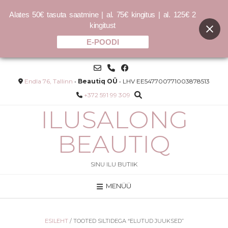
Alates 50€ tasuta saatmine | al. 75€ kingitus | al. 125€ 2
kingitust
E-POODI
Skip
to
content
Endla 76, Tallinn
•
Beautiq OÜ
• LHV EE547700771003878513
+372 591 99 309
ILUSALONG
BEAUTIQ
SINU ILU BUTIIK
MENÜÜ
l
BLONDE.ANGEL
–
9.00
€
30.00
€
–
36.00
€
120.00
€
/L
ESILEHT
/ TOOTED SILTIDEGA “ELUTUD JUUKSED”