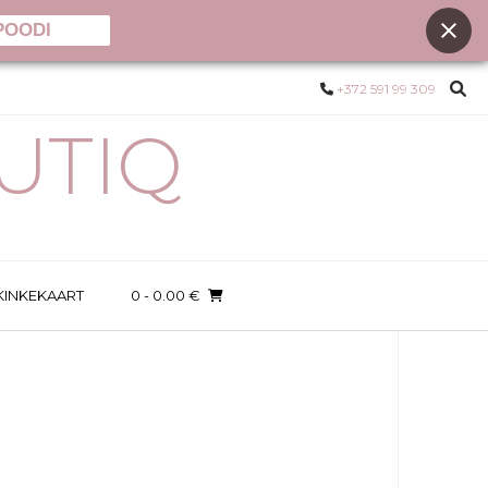
POODI
+372 591 99 309
UTIQ
KINKEKAART
0
- 0.00 €