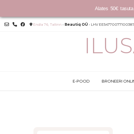
Alates 50€ tasuta 
Skip
Endla 76, Tallinn
•
Beautiq OÜ
• LHV EE54770077100387
to
content
ILU
E-POOD
BRONEERI ONLI