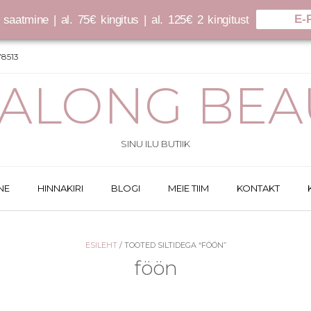
E-
saatmine | al. 75€ kingitus | al. 125€ 2 kingitust
8513
SALONG BEA
SINU ILU BUTIIK
NE
HINNAKIRI
BLOGI
MEIE TIIM
KONTAKT
ESILEHT
/ TOOTED SILTIDEGA “FÖÖN”
föön