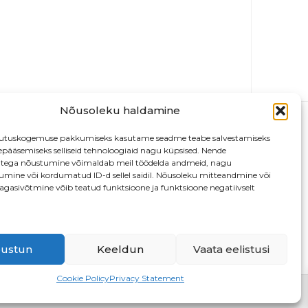
Nõusoleku haldamine
utuskogemuse pakkumiseks kasutame seadme teabe salvestamiseks
depääsemiseks selliseid tehnoloogiaid nagu küpsised. Nende
atega nõustumine võimaldab meil töödelda andmeid, nagu
tumine või kordumatud ID-d sellel saidil. Nõusoleku mitteandmine või
agasivõtmine võib teatud funktsioone ja funktsioone negatiivselt
13
ustun
Keeldun
Vaata eelistusi
Cookie Policy
Privacy Statement
D