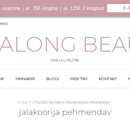
E-
saatmine | al. 75€ kingitus | al. 125€ 2 kingitust
8513
SALONG BEA
SINU ILU BUTIIK
NE
HINNAKIRI
BLOGI
MEIE TIIM
KONTAKT
ESILEHT
/ TOOTED SILTIDEGA “JALAKOORIJA PEHMENDAV”
jalakoorija pehmendav