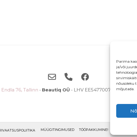
Parima kas
ja/või juur
tehnoloogi
sirvimiskäi
nõusoleku t
mõjutada.
Endla 76, Tallinn
•
Beautiq OÜ
• LHV EE5477007710038785
Nõ
MÜÜGITINGIMUSED
TÖÖPAKKUMINE!
ETTEPANEKU
RIVAATSUSPOLIITIKA