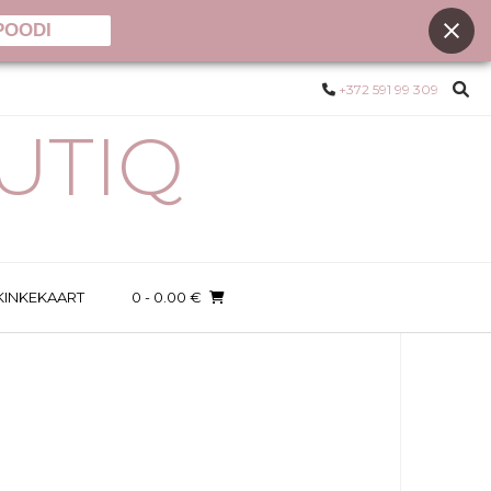
POODI
+372 591 99 309
UTIQ
KINKEKAART
0
- 0.00 €