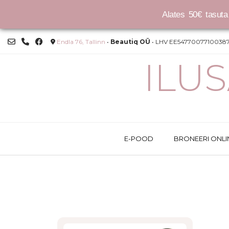
Alates 50€ tasuta 
Skip
Endla 76, Tallinn
•
Beautiq OÜ
• LHV EE54770077100387
to
content
ILU
E-POOD
BRONEERI ONLI