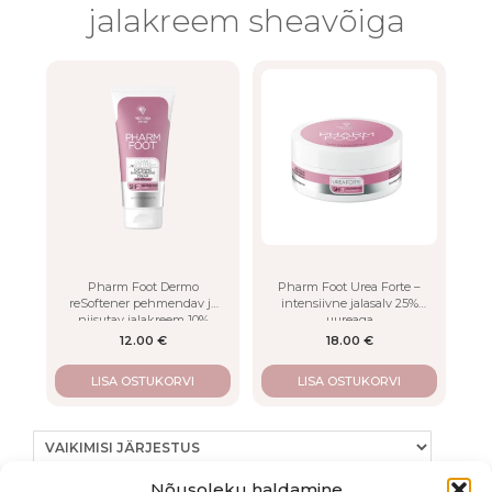
LISA
jalakreem sheavõiga
Pharm Foot Dermo
Pharm Foot Urea Forte –
reSoftener pehmendav ja
intensiivne jalasalv 25%
niisutav jalakreem 10%
uureaga
uureaga
12.00
€
18.00
€
LISA OSTUKORVI
LISA OSTUKORVI
Nõusoleku haldamine