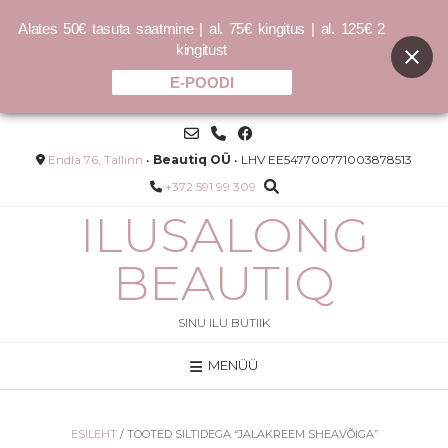
Alates 50€ tasuta saatmine | al. 75€ kingitus | al. 125€ 2
kingitust
E-POODI
Skip
to
content
Endla 76, Tallinn
•
Beautiq OÜ
• LHV EE547700771003878513
+372 591 99 309
ILUSALONG
BEAUTIQ
SINU ILU BUTIIK
MENÜÜ
E-IN
COCOCHOCO sulfaadivaba
palsam 150ml / 400ml - 400ml
40.00
€
ESILEHT
/ TOOTED SILTIDEGA “JALAKREEM SHEAVÕIGA”