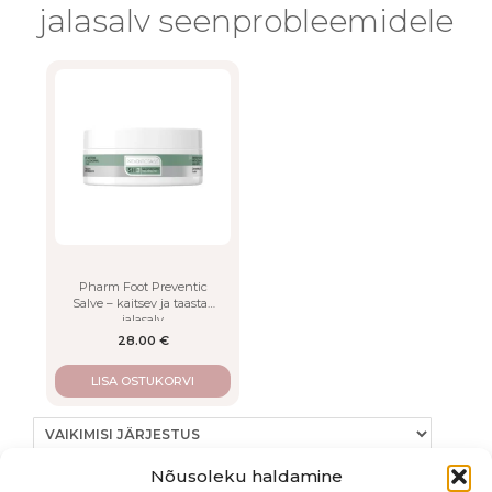
jalasalv seenprobleemidele
Pharm Foot Preventic
Salve – kaitsev ja taastav
jalasalv
28.00
€
LISA OSTUKORVI
Nõusoleku haldamine