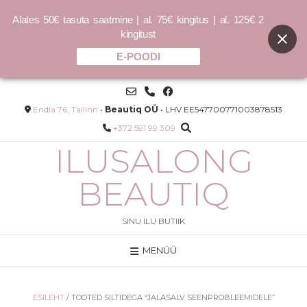
Alates 50€ tasuta saatmine | al. 75€ kingitus | al. 125€ 2
kingitust
E-POODI
Skip
to
content
Endla 76, Tallinn
•
Beautiq OÜ
• LHV EE547700771003878513
+372 591 99 309
ILUSALONG
BEAUTIQ
SINU ILU BUTIIK
MENÜÜ
(tolm)
HYDRATE-ME.MASQUE - 40ml
12.00
€
LISA
ESILEHT
/ TOOTED SILTIDEGA “JALASALV SEENPROBLEEMIDELE”