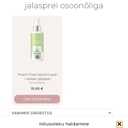
LISA
jalasprei osoonõliga
This
product
has
multiple
variants.
The
options
may
be
chosen
on
Pharm Foot Ozone Guard
the
– kaitsev jalasprei
product
osoonõliga
page
15.00
€
LISA OSTUKORVI
Nõusoleku haldamine