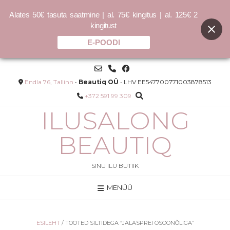
Alates 50€ tasuta saatmine | al. 75€ kingitus | al. 125€ 2
kingitust
E-POODI
Skip
to
content
Endla 76, Tallinn
•
Beautiq OÜ
• LHV EE547700771003878513
+372 591 99 309
ILUSALONG
BEAUTIQ
SINU ILU BUTIIK
MENÜÜ
BLONDE.ANGEL WASH
–
9.00
€
30.00
€
–
36.00
€
120.00
€
/L
ESILEHT
/ TOOTED SILTIDEGA “JALASPREI OSOONÕLIGA”