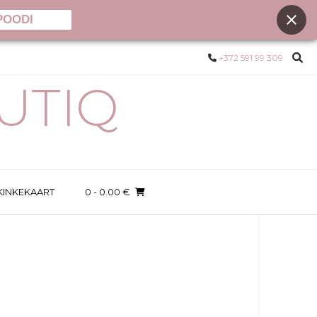
POODI
+372 591 99 309
UTIQ
KINKEKAART
0
- 0.00 €