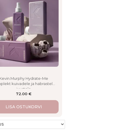
Kevin.Murphy Hydrate-Me
plekt kuivadele ja habrastele
juustele
72.00
€
LISA OSTUKORVI