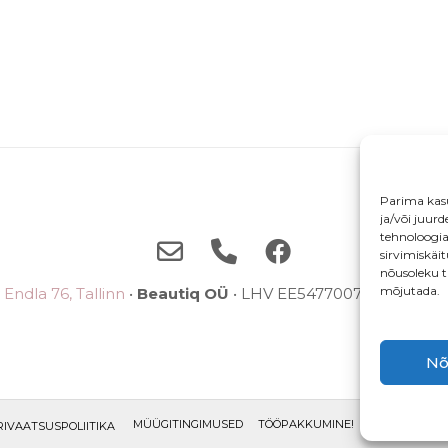
Parima kas
ja/või juur
tehnoloogi
sirvimiskäi
nõusoleku t
mõjutada.
Endla 76, Tallinn
•
Beautiq OÜ
• LHV EE5477007710038785
Nõ
MÜÜGITINGIMUSED
TÖÖPAKKUMINE!
ETTEPANEKU
RIVAATSUSPOLIITIKA