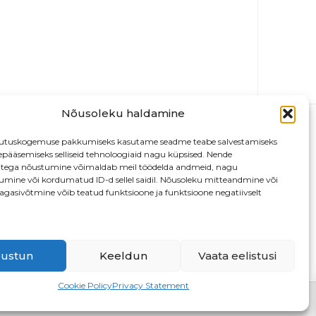
Nõusoleku haldamine
utuskogemuse pakkumiseks kasutame seadme teabe salvestamiseks
depääsemiseks selliseid tehnoloogiaid nagu küpsised. Nende
atega nõustumine võimaldab meil töödelda andmeid, nagu
tumine või kordumatud ID-d sellel saidil. Nõusoleku mitteandmine või
agasivõtmine võib teatud funktsioone ja funktsioone negatiivselt
13
ustun
Keeldun
Vaata eelistusi
Cookie Policy
Privacy Statement
D