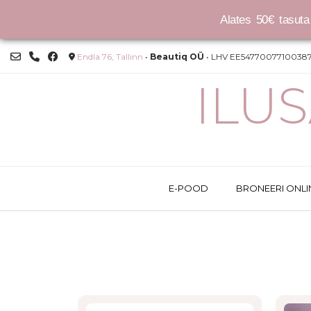
Alates 50€ tasuta 
Skip
Endla 76, Tallinn
•
Beautiq OÜ
• LHV EE54770077100387
to
content
ILU
E-POOD
BRONEERI ONLI