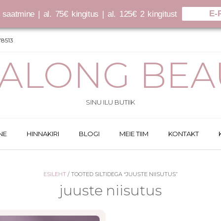
E-
saatmine | al. 75€ kingitus | al. 125€ 2 kingitust
8513
SALONG BEA
SINU ILU BUTIIK
NE
HINNAKIRI
BLOGI
MEIE TIIM
KONTAKT
ESILEHT
/ TOOTED SILTIDEGA “JUUSTE NIISUTUS”
juuste niisutus