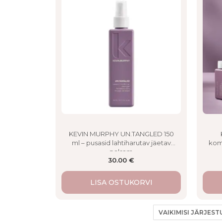
KEVIN MURPHY UN.TANGLED 150
ml – pusasid lahtiharutav jäetav
kom
palsam
30.00
€
LISA OSTUKORVI