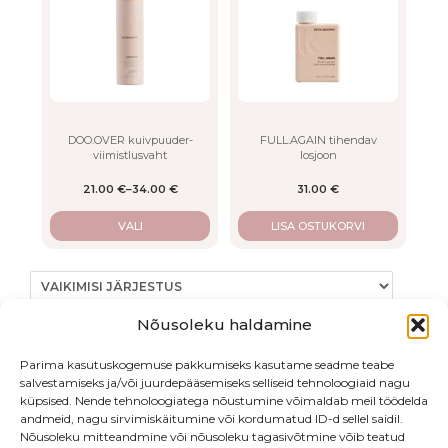
multiple
variants.
The
options
may
be
chosen
on
DOO.OVER kuivpuuder-
FULL.AGAIN tihendav
viimistlusvaht
losjoon
the
product
21.00
€
–
34.00
€
31.00
€
page
VALI
LISA OSTUKORVI
Nõusoleku haldamine
Parima kasutuskogemuse pakkumiseks kasutame seadme teabe
Kuvatakse kõik 4 tulemust
salvestamiseks ja/või juurdepääsemiseks selliseid tehnoloogiaid nagu
küpsised. Nende tehnoloogiatega nõustumine võimaldab meil töödelda
andmeid, nagu sirvimiskäitumine või kordumatud ID-d sellel saidil.
Nõusoleku mitteandmine või nõusoleku tagasivõtmine võib teatud