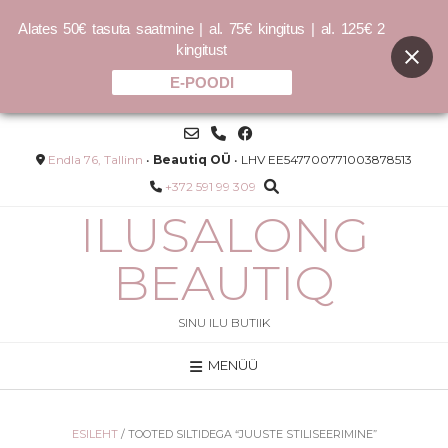
Alates 50€ tasuta saatmine | al. 75€ kingitus | al. 125€ 2
kingitust
E-POODI
Skip
to
content
Endla 76, Tallinn
•
Beautiq OÜ
• LHV EE547700771003878513
+372 591 99 309
ILUSALONG
BEAUTIQ
SINU ILU BUTIIK
MENÜÜ
Päikesepuuder 100% mineraalne
ow
tolmpäikesepuuder - Peony
20.00
€
ESILEHT
/ TOOTED SILTIDEGA “JUUSTE STILISEERIMINE”