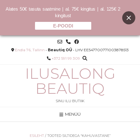
Alates 50€ tasuta saatmine | al. 75€ kingitus | al. 125€ 2
kingitust
E-POODI
Skip
to
content
Endla 76, Tallinn
•
Beautiq OÜ
• LHV EE547700771003878513
+372 591 99 309
ILUSALONG
BEAUTIQ
SINU ILU BUTIIK
MENÜÜ
Olaplex No.5 Bond Maintenance
Conditioner 250ml
–
16.00
€
32.00
€
–
ESILEHT
/ TOOTED SILTIDEGA “KAHUVASTANE”
64.00
€
128.00
€
/L