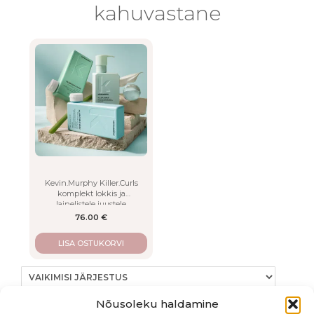
kahuvastane
LISA
This
product
has
multiple
variants.
The
options
may
be
chosen
Kevin.Murphy Killer.Curls
on
komplekt lokkis ja
the
lainelistele juustele
product
76.00
€
page
LISA OSTUKORVI
Nõusoleku haldamine