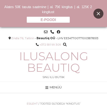
Alates 50€ tasuta saatmine | al. 75€ kingitus | al. 125€ 2
kingitust
E-POODI
Skip
to
content
Endla 76, Tallinn
•
Beautiq OÜ
• LHV EE547700771003878513
+372 591 99 309
ILUSALONG
BEAUTIQ
SINU ILU BUTIIK
MENÜÜ
vad
KUUMAKAITSE ALTER EGO ITALY
HI-T SECURITY
19.90
€
ESILEHT
/ TOOTED SILTIDEGA “KINGITUS”
66.33
€
/L