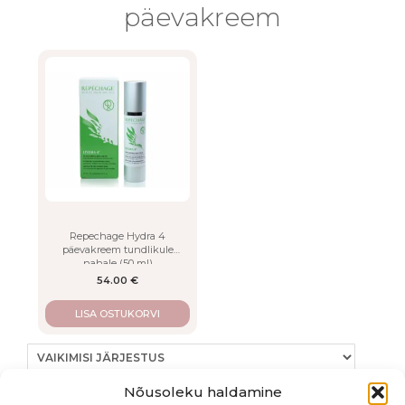
LISA
päevakreem
Repechage Hydra 4
päevakreem tundlikule
nahale (50 ml)
54.00
€
LISA OSTUKORVI
Nõusoleku haldamine