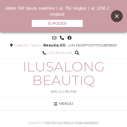
Alates 50€ tasuta saatmine | al. 75€ kingitus | al. 125€ 2
kingitust
E-POODI
Skip
to
content
Endla 76, Tallinn
•
Beautiq OÜ
• LHV EE547700771003878513
+372 591 99 309
ILUSALONG
BEAUTIQ
SINU ILU BUTIIK
MENÜÜ
Bellapierre kompaktpuuder -
erinevad toonid - Cinnamon
33.00
€
ESILEHT
/ TOOTED SILTIDEGA “PÄEVAKREEM”