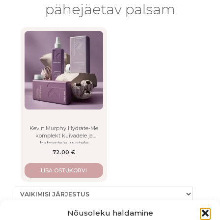
pähejäetav palsam
Kevin.Murphy Hydrate-Me
komplekt kuivadele ja
habrastele juustele
72.00
€
LISA OSTUKORVI
Nõusoleku haldamine