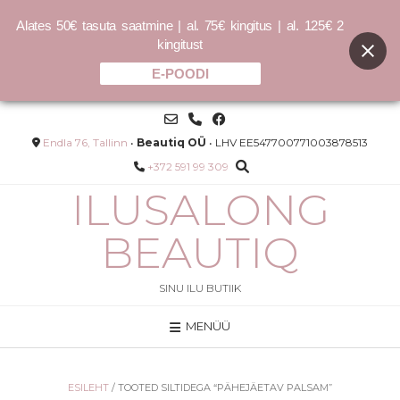
Alates 50€ tasuta saatmine | al. 75€ kingitus | al. 125€ 2
kingitust
E-POODI
Skip
to
content
Endla 76, Tallinn
•
Beautiq OÜ
• LHV EE547700771003878513
+372 591 99 309
ILUSALONG
BEAUTIQ
SINU ILU BUTIIK
MENÜÜ
ne BB
RE.STORE - 200ml
40.00
€
LISA
ESILEHT
/ TOOTED SILTIDEGA “PÄHEJÄETAV PALSAM”