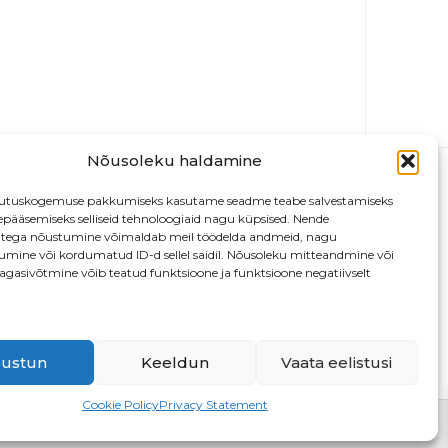
Nõusoleku haldamine
utuskogemuse pakkumiseks kasutame seadme teabe salvestamiseks
depääsemiseks selliseid tehnoloogiaid nagu küpsised. Nende
atega nõustumine võimaldab meil töödelda andmeid, nagu
tumine või kordumatud ID-d sellel saidil. Nõusoleku mitteandmine või
agasivõtmine võib teatud funktsioone ja funktsioone negatiivselt
13
ustun
Keeldun
Vaata eelistusi
Cookie Policy
Privacy Statement
D