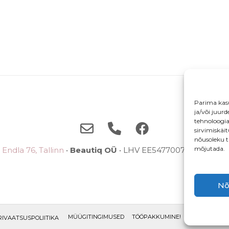
Parima kas
ja/või juur
tehnoloogi
sirvimiskäi
nõusoleku t
mõjutada.
Endla 76, Tallinn
•
Beautiq OÜ
• LHV EE5477007710038785
Nõ
MÜÜGITINGIMUSED
TÖÖPAKKUMINE!
ETTEPANEKU
RIVAATSUSPOLIITIKA