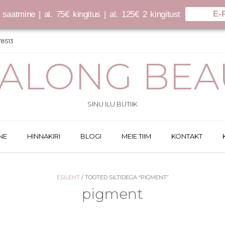
E-
saatmine | al. 75€ kingitus | al. 125€ 2 kingitust
8513
SALONG BEA
SINU ILU BUTIIK
NE
HINNAKIRI
BLOGI
MEIE TIIM
KONTAKT
ESILEHT
/ TOOTED SILTIDEGA “PIGMENT”
pigment