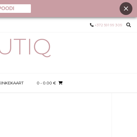
POODI
+372 591 99 309
UTIQ
KINKEKAART
0
- 0.00 €