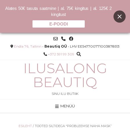
Alates 50€ tasuta saatmine | al. 75€ kingitus | al. 125€ 2
kingitust
E-POODI
Skip
to
content
Endla 76, Tallinn
•
Beautiq OÜ
• LHV EE547700771003878513
+372 591 99 309
ILUSALONG
BEAUTIQ
SINU ILU BUTIIK
MENÜÜ
BEDROOM.HAIR juukselakk -
250ml
34.00
€
ESILEHT
/ TOOTED SILTIDEGA “PROBLEEMSE NAHA MASK”