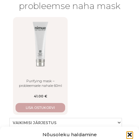
LISA
probleemse naha mask
Purifying mask –
probleemsele nahale 60ml
41.00
€
LISA OSTUKORVI
Nõusoleku haldamine