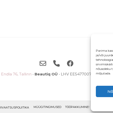
Parima kas
ja/või juur
tehnoloogi
sirvimiskäi
nõusoleku t
mõjutada.
Endla 76, Tallinn
•
Beautiq OÜ
• LHV EE5477007710038785
Nõ
MÜÜGITINGIMUSED
TÖÖPAKKUMINE!
ETTEPANEKU
RIVAATSUSPOLIITIKA