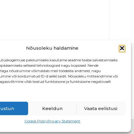
Nõusoleku haldamine
utuskogemuse pakkumiseks kasutame seadme teabe salvestamiseks
depääsemiseks selliseid tehnoloogiaid nagu küpsised. Nende
atega nõustumine võimaldab meil töödelda andmeid, nagu
tumine või kordumatud ID-d sellel saidil. Nõusoleku mitteandmine või
agasivõtmine võib teatud funktsioone ja funktsioone negatiivselt
13
ustun
Keeldun
Vaata eelistusi
Cookie Policy
Privacy Statement
D