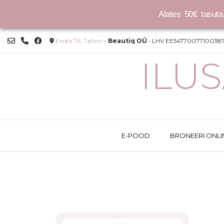
Alates 50€ tasuta 
Skip
Endla 76, Tallinn
•
Beautiq OÜ
• LHV EE54770077100387
to
content
ILU
E-POOD
BRONEERI ONLI
This