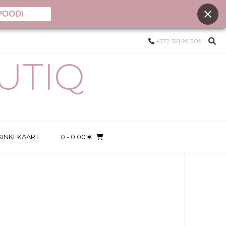
POODI
+372 591 99 309
UTIQ
KINKEKAART
0
- 0.00 €