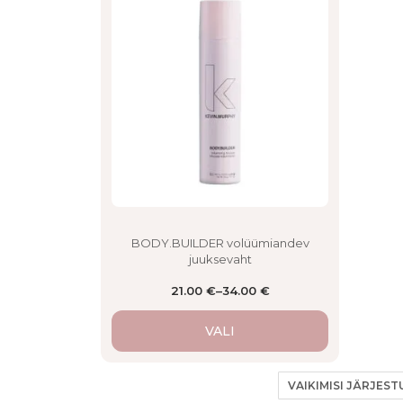
product
has
multiple
variants.
The
options
may
be
chosen
on
the
product
page
BODY.BUILDER volüümiandev
juuksevaht
21.00
€
–
34.00
€
VALI