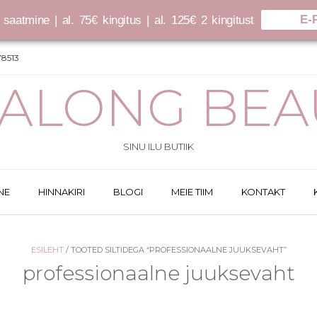
E-
saatmine | al. 75€ kingitus | al. 125€ 2 kingitust
8513
SALONG BEA
SINU ILU BUTIIK
NE
HINNAKIRI
BLOGI
MEIE TIIM
KONTAKT
ESILEHT
/ TOOTED SILTIDEGA “PROFESSIONAALNE JUUKSEVAHT”
professionaalne juuksevaht