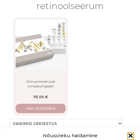
retinoolseerum
Nimue travel-size
kinkekomplekt
115.00
€
LISA OSTUKORVI
Nõusoleku haldamine