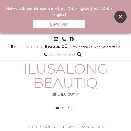
Alates 50€ tasuta saatmine | al. 75€ kingitus | al. 125€ 2
kingitust
E-POODI
Skip
to
content
Endla 76, Tallinn
•
Beautiq OÜ
• LHV EE547700771003878513
+372 591 99 309
ILUSALONG
BEAUTIQ
SINU ILU BUTIIK
MENÜÜ
KILLER.CURLS
40.00
€
LISA
ESILEHT
/ TOOTED SILTIDEGA “RETINOOLSEERUM”