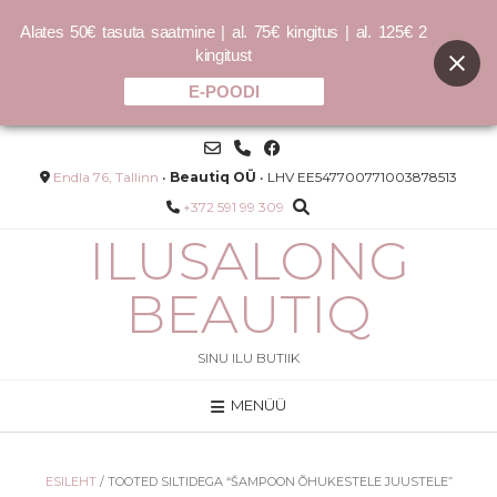
Alates 50€ tasuta saatmine | al. 75€ kingitus | al. 125€ 2
kingitust
E-POODI
Skip
to
content
Endla 76, Tallinn
•
Beautiq OÜ
• LHV EE547700771003878513
+372 591 99 309
ILUSALONG
BEAUTIQ
SINU ILU BUTIIK
MENÜÜ
omplekt
HYDRA 4® - RED OUT SERUM -
SEERUM TUNDLIKULE NAHALE
94.00
€
ESILEHT
/ TOOTED SILTIDEGA “ŠAMPOON ÕHUKESTELE JUUSTELE”