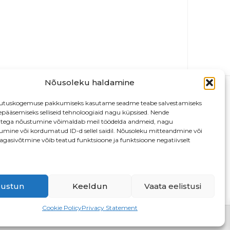
Nõusoleku haldamine
utuskogemuse pakkumiseks kasutame seadme teabe salvestamiseks
depääsemiseks selliseid tehnoloogiaid nagu küpsised. Nende
atega nõustumine võimaldab meil töödelda andmeid, nagu
tumine või kordumatud ID-d sellel saidil. Nõusoleku mitteandmine või
agasivõtmine võib teatud funktsioone ja funktsioone negatiivselt
13
ustun
Keeldun
Vaata eelistusi
Cookie Policy
Privacy Statement
D