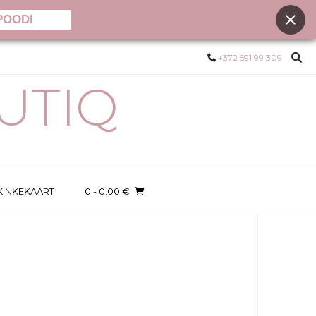
POODI
+372 591 99 309
UTIQ
KINKEKAART
0
- 0.00 €