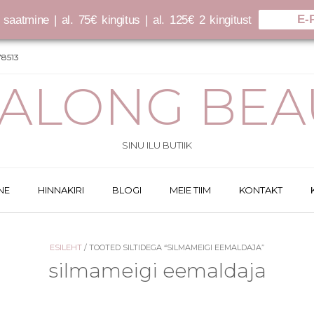
E-
saatmine | al. 75€ kingitus | al. 125€ 2 kingitust
8513
SALONG BEA
SINU ILU BUTIIK
NE
HINNAKIRI
BLOGI
MEIE TIIM
KONTAKT
ESILEHT
/ TOOTED SILTIDEGA “SILMAMEIGI EEMALDAJA”
silmameigi eemaldaja