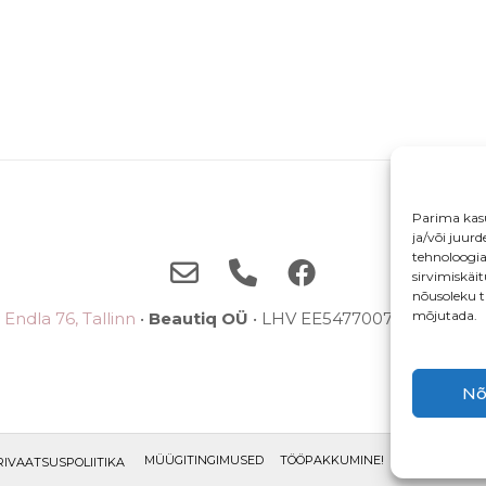
Parima kas
ja/või juur
tehnoloogi
sirvimiskäi
nõusoleku t
mõjutada.
Endla 76, Tallinn
•
Beautiq OÜ
• LHV EE5477007710038785
Nõ
MÜÜGITINGIMUSED
TÖÖPAKKUMINE!
ETTEPANEKU
RIVAATSUSPOLIITIKA