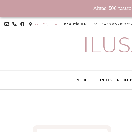
Alates 50€ tasuta 
Skip
Endla 76, Tallinn
•
Beautiq OÜ
• LHV EE54770077100387
to
content
ILU
E-POOD
BRONEERI ONLI