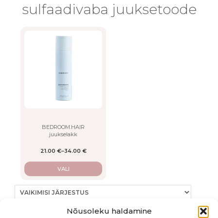
sulfaadivaba juuksetoode
This
product
has
multiple
variants.
The
options
may
be
chosen
on
BEDROOM.HAIR
juukselakk
the
product
21.00
€
–
34.00
€
page
VALI
Nõusoleku haldamine