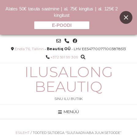
Alates 50€ tasuta saatmine | al. 75€ kingitus | al. 125€ 2
kingitust
E-POODI
Skip
to
content
Endla 76, Tallinn
•
Beautiq OÜ
• LHV EE547700771003878513
+372 591 99 309
ILUSALONG
BEAUTIQ
SINU ILU BUTIIK
MENÜÜ
YOUNG.AGAIN.RINSE - 250ml
32.00
€
LISA
ESILEHT
/ TOOTED SILTIDEGA “SULFAADIVABA JUUKSETOODE”