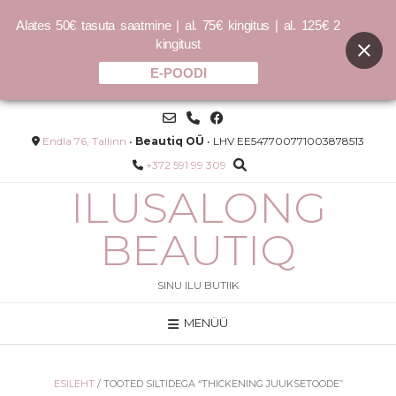
Alates 50€ tasuta saatmine | al. 75€ kingitus | al. 125€ 2
kingitust
E-POODI
Skip
to
content
Endla 76, Tallinn
•
Beautiq OÜ
• LHV EE547700771003878513
+372 591 99 309
ILUSALONG
BEAUTIQ
SINU ILU BUTIIK
MENÜÜ
lian
Beauty Blender koos karbiga
l -
13.00
€
LISA
ESILEHT
/ TOOTED SILTIDEGA “THICKENING JUUKSETOODE”