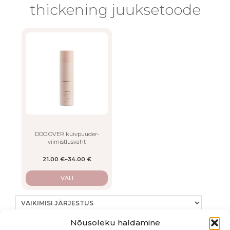
thickening juuksetoode
This
product
has
multiple
variants.
The
options
may
be
chosen
on
DOO.OVER kuivpuuder-
viimistlusvaht
the
product
21.00
€
–
34.00
€
page
VALI
Nõusoleku haldamine