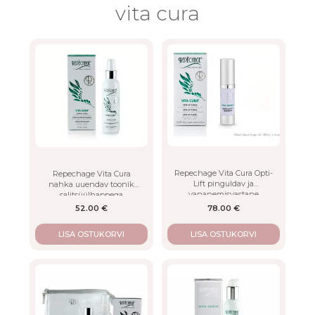
vita cura
LISA
Repechage Vita Cura Opti-
Repechage Vita Cura
Lift pinguldav ja
nahka uuendav toonik
vananemisvastane
salitsüülhappega
seerum
52.00
€
78.00
€
LISA OSTUKORVI
LISA OSTUKORVI