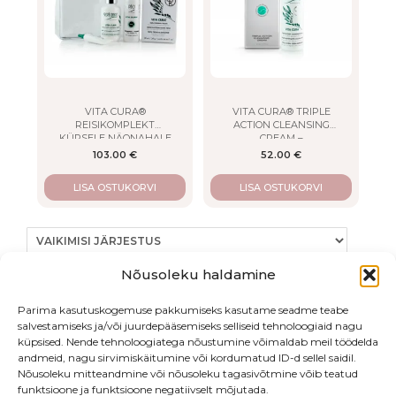
VITA CURA®
VITA CURA® TRIPLE
REISIKOMPLEKT
ACTION CLEANSING
KÜPSELE NÄONAHALE
CREAM –
KOLMETOIMELINE
103.00
€
52.00
€
PUHASTUSKREEM
LISA OSTUKORVI
LISA OSTUKORVI
Nõusoleku haldamine
Parima kasutuskogemuse pakkumiseks kasutame seadme teabe
Kuvatakse kõik 4 tulemust
salvestamiseks ja/või juurdepääsemiseks selliseid tehnoloogiaid nagu
küpsised. Nende tehnoloogiatega nõustumine võimaldab meil töödelda
andmeid, nagu sirvimiskäitumine või kordumatud ID-d sellel saidil.
Nõusoleku mitteandmine või nõusoleku tagasivõtmine võib teatud
funktsioone ja funktsioone negatiivselt mõjutada.