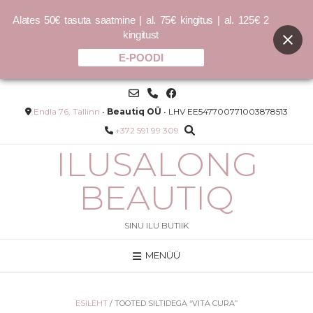
Alates 50€ tasuta saatmine | al. 75€ kingitus | al. 125€ 2
kingitust
E-POODI
Skip
to
content
Endla 76, Tallinn
•
Beautiq OÜ
• LHV EE547700771003878513
+372 591 99 309
ILUSALONG
BEAUTIQ
SINU ILU BUTIIK
MENÜÜ
Daily Calm and Restore 50ml -
kerge niisutav raviemulsioon
55.00
€
ESILEHT
/ TOOTED SILTIDEGA “VITA CURA”
1100.00
€
/L