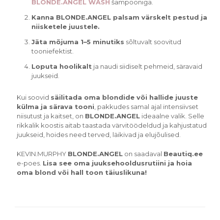
BLONDE.ANGEL WASH
šampooniga.
Kanna BLONDE.ANGEL palsam värskelt pestud ja
niisketele juustele.
Jäta mõjuma 1–5 minutiks
sõltuvalt soovitud
tooniefektist.
Loputa hoolikalt
ja naudi siidiselt pehmeid, säravaid
juukseid.
Kui soovid
säilitada oma blondide või hallide juuste
külma ja särava tooni
, pakkudes samal ajal intensiivset
niisutust ja kaitset, on
BLONDE.ANGEL
ideaalne valik. Selle
rikkalik koostis aitab taastada värvitöödeldud ja kahjustatud
juukseid, hoides need terved, läikivad ja elujõulised.
KEVIN.MURPHY
BLONDE.ANGEL
on saadaval
Beautiq.ee
e-poes.
Lisa see oma juuksehooldusrutiini ja hoia
oma blond või hall toon täiuslikuna!