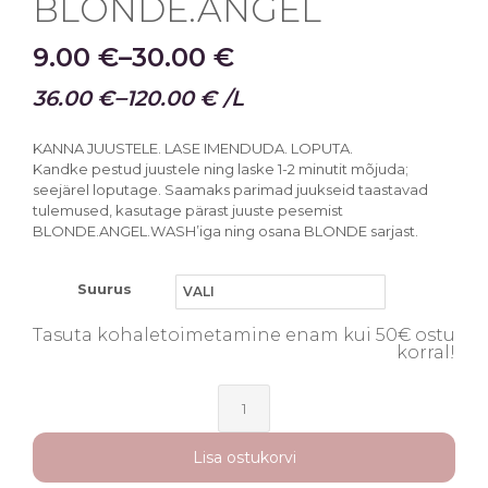
BLONDE.ANGEL
9.00
€
–
30.00
€
–
36.00
€
120.00
€
/L
KANNA JUUSTELE. LASE IMENDUDA. LOPUTA.
Kandke pestud juustele ning laske 1-2 minutit mõjuda;
seejärel loputage. Saamaks parimad juukseid taastavad
tulemused, kasutage pärast juuste pesemist
BLONDE.ANGEL.WASH’iga ning osana BLONDE sarjast.
Suurus
Tasuta kohaletoimetamine enam kui 50€ ostu
korral!
BLONDE.ANGEL
kogus
Lisa ostukorvi