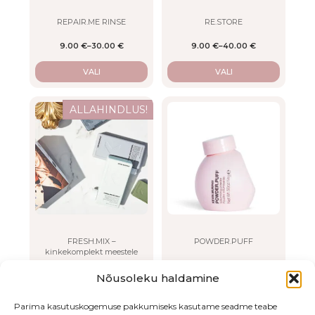
chosen
chosen
on
on
REPAIR.ME RINSE
RE.STORE
the
the
9.00
€
–
30.00
€
9.00
€
–
40.00
€
product
product
page
page
VALI
VALI
ALLAHINDLUS!
FRESH.MIX –
POWDER.PUFF
kinkekomplekt meestele
78.00
€
65.00
€
32.00
€
Nõusoleku haldamine
Algne hind oli: 78.00 €.
Current price is: 65.00 €.
LISA OSTUKORVI
LISA OSTUKORVI
Parima kasutuskogemuse pakkumiseks kasutame seadme teabe