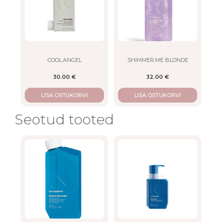
COOL.ANGEL
SHIMMER.ME BLONDE
30.00
€
32.00
€
LISA OSTUKORVI
LISA OSTUKORVI
Seotud tooted
This
This
product
product
has
has
multiple
multiple
variants.
variants.
The
The
options
options
may
may
be
be