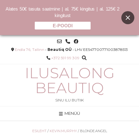
Alates 50€ tasuta saatmine | al. 75€ kingitus | al. 125€ 2
kingitust
E-POODI
Skip
to
content
Endla 76, Tallinn
•
Beautiq OÜ
• LHV EE547700771003878513
+372 591 99 309
ILUSALONG
BEAUTIQ
SINU ILU BUTIIK
MENÜÜ
REPAIR.ME RINSE - 40ml
9.00
€
ESILEHT
/
KEVIN.MURPHY
/ BLONDE.ANGEL
LISA