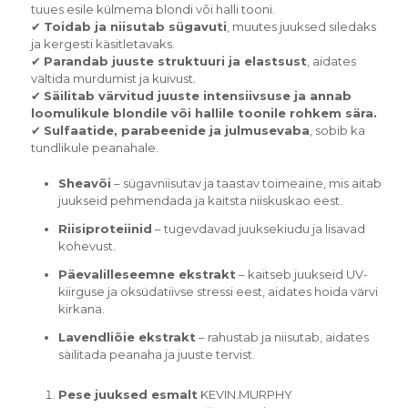
tuues esile külmema blondi või halli tooni.
✔
Toidab ja niisutab sügavuti
, muutes juuksed siledaks
ja kergesti käsitletavaks.
✔
Parandab juuste struktuuri ja elastsust
, aidates
vältida murdumist ja kuivust.
✔
Säilitab värvitud juuste intensiivsuse ja annab
loomulikule blondile või hallile toonile rohkem sära.
✔
Sulfaatide, parabeenide ja julmusevaba
, sobib ka
tundlikule peanahale.
Sheavõi
– sügavniisutav ja taastav toimeaine, mis aitab
juukseid pehmendada ja kaitsta niiskuskao eest.
Riisiproteiinid
– tugevdavad juuksekiudu ja lisavad
kohevust.
Päevalilleseemne ekstrakt
– kaitseb juukseid UV-
kiirguse ja oksüdatiivse stressi eest, aidates hoida värvi
kirkana.
Lavendliõie ekstrakt
– rahustab ja niisutab, aidates
säilitada peanaha ja juuste tervist.
Pese juuksed esmalt
KEVIN.MURPHY