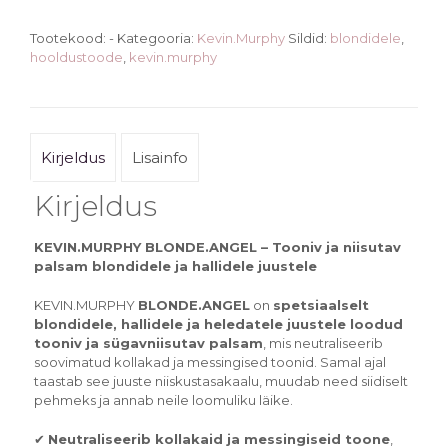
Tootekood:
-
Kategooria:
Kevin.Murphy
Sildid:
blondidele
,
hooldustoode
,
kevin.murphy
Kirjeldus
Lisainfo
Kirjeldus
KEVIN.MURPHY BLONDE.ANGEL – Tooniv ja niisutav
palsam blondidele ja hallidele juustele
KEVIN.MURPHY
BLONDE.ANGEL
on
spetsiaalselt
blondidele, hallidele ja heledatele juustele loodud
tooniv ja sügavniisutav palsam
, mis neutraliseerib
soovimatud kollakad ja messingised toonid. Samal ajal
taastab see juuste niiskustasakaalu, muudab need siidiselt
pehmeks ja annab neile loomuliku läike.
✔
Neutraliseerib kollakaid ja messingiseid toone
,