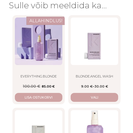
Sulle võib meeldida ka…
This
ALLAHINDLUS!
product
has
multiple
variants.
The
options
may
be
chosen
on
EVERYTHING.BLONDE
BLONDE.ANGEL WASH
the
100.00
€
85.00
€
9.00
€
–
30.00
€
product
Algne hind oli: 100.00 €.
Current price is: 85.00 €.
page
LISA OSTUKORVI
VALI