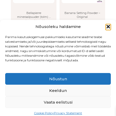
be
chosen
on
Bellapierre
Banana Setting Powder –
mineraalpuuder (tolm) –
Original
the
erinevad toonid
product
28.00
€
25.00
€
Nõusoleku haldamine
page
VALI
LISA OSTUKORVI
Parima kasutuskogemuse pakkumiseks kasutame seadme teabe
salvestamiseks ja/või juurdepääsemiseks selliseid tehnoloogiaid nagu
küpsised. Nende tehnoloogiatega nõustumine võimaldab meil töödelda
andmeid, nagu sirvimiskäitumine või kordumatud ID-d sellel saidil.
Nõusoleku mitteandmine või nõusoleku tagasivõtmine võib teatud
funktsioone ja funktsioone negatiivselt mõjutada.
Nõustun
Endla 76, Tallinn
•
Beautiq OÜ
• LHV
EE547700771003878513
Keeldun
Vaata eelistusi
PRIVAATSUSPOLIITIKA
Cookie Policy
Privacy Statement
MÜÜGITINGIMUSED
TÖÖPAKKUMINE!
ETTEPANEKUD