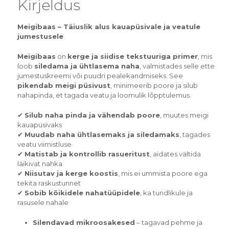
Kirjeldus
Meigibaas – Täiuslik alus kauapüsivale ja veatule
jumestusele
Meigibaas
on
kerge ja siidise tekstuuriga primer
, mis
loob
siledama ja ühtlasema naha
, valmistades selle ette
jumestuskreemi või puudri pealekandmiseks. See
pikendab meigi püsivust
, minimeerib poore ja silub
nahapinda, et tagada veatu ja loomulik lõpptulemus.
✔
Silub naha pinda ja vähendab poore
, muutes meigi
kauapüsivaks
✔
Muudab naha ühtlasemaks ja siledamaks
, tagades
veatu viimistluse
✔
Matistab ja kontrollib rasueritust
, aidates vältida
läikivat nahka
✔
Niisutav ja kerge koostis
, mis ei ummista poore ega
tekita raskustunnet
✔
Sobib kõikidele nahatüüpidele
, ka tundlikule ja
rasusele nahale
Silendavad mikroosakesed
– tagavad pehme ja