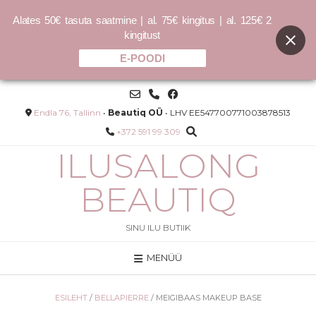
Alates 50€ tasuta saatmine | al. 75€ kingitus | al. 125€ 2
kingitust
E-POODI
Skip
to
content
Endla 76, Tallinn
•
Beautiq OÜ
• LHV EE547700771003878513
+372 591 99 309
ILUSALONG
BEAUTIQ
SINU ILU BUTIIK
MENÜÜ
SHIMMER.SHINE
32.00
€
320.00
€
/L
ESILEHT
/
BELLAPIERRE
/ MEIGIBAAS MAKEUP BASE