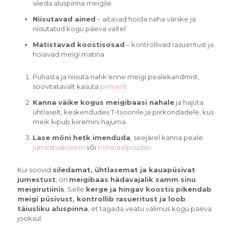
sileda aluspinna meigile
Niisutavad ained
– aitavad hoida naha värske ja
niisutatud kogu päeva vältel
Matistavad koostisosad
– kontrollivad rasueritust ja
hoiavad meigi matina
Puhasta ja niisuta nahk enne meigi pealekandmist,
soovitatavalt kasuta
primerit
Kanna väike kogus meigibaasi nahale
ja hajuta
ühtlaselt, keskendudes T-tsoonile ja piirkondadele, kus
meik kipub kiiremini hajuma.
Lase mõni hetk imenduda
, seejärel kanna peale
jumestuskreem
või
mineraalpuuder
.
Kui soovid
siledamat, ühtlasemat ja kauapüsivat
jumestust
, on
meigibaas hädavajalik samm sinu
meigirutiinis
. Selle
kerge ja hingav koostis
pikendab
meigi püsivust, kontrollib rasueritust ja loob
täiusliku aluspinna
, et tagada veatu välimus kogu päeva
jooksul.