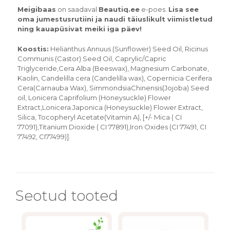
Meigibaas
on saadaval
Beautiq.ee
e-poes.
Lisa see
oma jumestusrutiini ja naudi täiuslikult viimistletud
ning kauapüsivat meiki iga päev!
Koostis:
Helianthus Annuus (Sunflower) Seed Oil, Ricinus
Communis (Castor) Seed Oil, Caprylic/Capric
Triglyceride,Cera Alba (Beeswax), Magnesium Carbonate,
Kaolin, Candelilla cera (Candelilla wax), Copernicia Cerifera
Cera(Carnauba Wax), SimmondsiaChinensis(Jojoba) Seed
oil, Lonicera Caprifolium (Honeysuckle) Flower
Extract,Lonicera Japonica (Honeysuckle) Flower Extract,
Silica, Tocopheryl Acetate(Vitamin A), [+/- Mica ( CI
77091),Titanium Dioxide ( CI 77891),Iron Oxides (CI 77491, CI
77492, CI77499)].
Seotud tooted