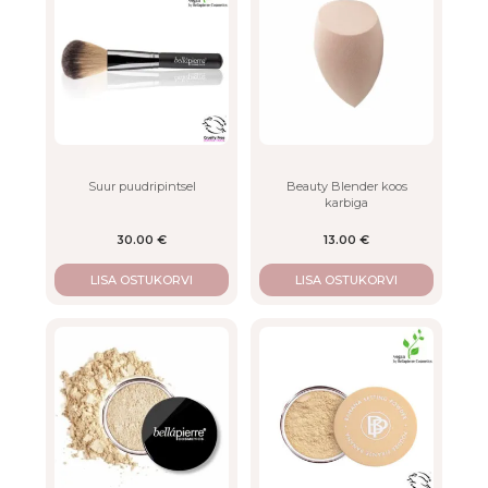
Suur puudripintsel
Beauty Blender koos
karbiga
30.00
€
13.00
€
LISA OSTUKORVI
LISA OSTUKORVI
This
product
has
multiple
variants.
The
options
may