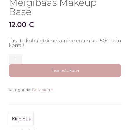
Meigibaas Makeup
Base
12.00
€
Tasuta kohaletoimetamine enam kui 50€ ostu
korral!
Meigibaas
Makeup
Base
Lisa ostukorvi
kogus
Kategooria:
Bellapierre
Kirjeldus