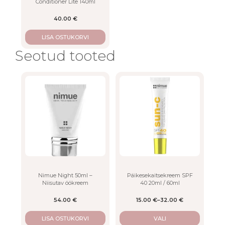
Conditioner Lite 140ml
40.00
€
LISA OSTUKORVI
Seotud tooted
This
product
has
multiple
variants.
The
options
may
be
chosen
on
Nimue Night 50ml –
Päikesekaitsekreem SPF
Niisutav öökreem
40 20ml / 60ml
the
product
54.00
€
15.00
€
–
32.00
€
page
LISA OSTUKORVI
VALI