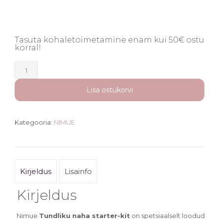
Tasuta kohaletoimetamine enam kui 50€ ostu
korral!
Nimue
tundliku
naha
Lisa ostukorvi
starter-
kit
kogus
Kategooria:
NIMUE
Kirjeldus
Lisainfo
Kirjeldus
Nimue
Tundliku naha starter-kit
on spetsiaalselt loodud