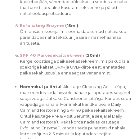
kaitsebarjääri, vähendab põletikku ja soodustab naha
taastumist. Ideaalne kasutamiseks enne ja pärast
nahahooldusprotseduure.
Exfoliating Enzyme
(15ml)
Õrn ensüümkoorija, mis eemaldab surnud naharakud,
parandades naha tekstuuri ja sära ilma mehaanilise
ärrituseta.
SPF 40 Päikesekaitsekreem
(20ml)
Kerge koostisega päikesekaitsekreem, mis pakub laia
spektriga kaitset UVA- ja UVB-kiirte eest, ennetades
päikesekahjustusi ja enneaegset vananemist.
Hommikul ja õhtul
:
Alustage Cleansing Gel Lite’iga,
masseerides seda niiskele nahale ja loputades seejärel
sooja veega. Jätkake Conditioner Lite’iga, kandes seda
vatipadjaga nahale. Hommikul kandke peale Daily
Calm and Restore ning SPF 40 päikesekaitsekreem.
Õhtul kasutage Pre & Post Serumit ja seejärel Daily
Calm and Restore’t. Kaks korda nädalas kasutage
Exfoliating Enzyme’i, kandes seda puhastatud nahale,
lastes mõjuda 2-3 minutit ja loputades seejärel