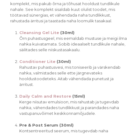
komplekt, mis pakub õrna ja tõhusat hooldust tundlikule
nahale.
See komplekt sisaldab kuut olulist toodet, mis
töötavad sünergias, et vähendada naha tundlikkust,
rahustada ärritusi ja taastada naha loomulik tasakaal.
Cleansing Gel Lite
(30ml)
Õrn puhastusgeel, mis eemaldab mustuse ja meigi ilma
nahka kuivatamata. Sobib ideaalselt tundlikule nahale,
säilitades selle niiskustasakaalu.
Conditioner Lite
(30ml)
Rahustav puhastusvesi, mis toniseerib ja värskendab
nahka, valmistades selle ette järgnevateks
hooldustoodeteks. Aitab vähendada punetust ja
ärritust.
Daily Calm and Restore
(15ml)
Kerge niisutav emulsioon, mis rahustab ja tugevdab
nahka, vähendades tundlikkust ja parandades naha
vastupanuvõimet keskkonnamõjudele.
Pre & Post Serum (30ml)
Kontsentreeritud seerum, mis tugevdab naha