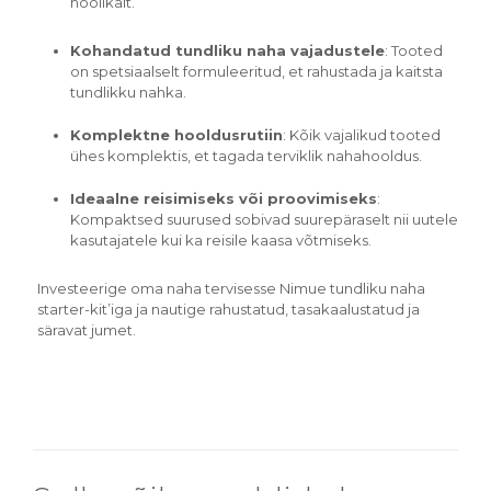
hoolikalt.
Kohandatud tundliku naha vajadustele
:
Tooted
on spetsiaalselt formuleeritud, et rahustada ja kaitsta
tundlikku nahka.
Komplektne hooldusrutiin
:
Kõik vajalikud tooted
ühes komplektis, et tagada terviklik nahahooldus.
Ideaalne reisimiseks või proovimiseks
:
Kompaktsed suurused sobivad suurepäraselt nii uutele
kasutajatele kui ka reisile kaasa võtmiseks.
Investeerige oma naha tervisesse Nimue tundliku naha
starter-kit’iga ja nautige rahustatud, tasakaalustatud ja
säravat jumet.