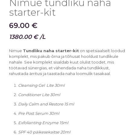
Nimue tundliku naha
starter-kit
69.00
€
1380.00
€
/L
Nimue
Tundliku naha starter-kit
on spetsiaalselt loodud
komplekt, mis pakub õrna ja tõhusat hooldust tundlikule
nahale.
See komplekt sisaldab kuut olulist toodet, mis
töötavad sünergias, et vähendada naha tundlikkust,
rahustada ärritusi ja taastada naha loomulik tasakaal.
Cleansing Gel Lite 30ml
Conditioner Lite 30ml
Daily Calm and Restore 15 ml
Pre Post Serum 30ml
Exfolianting Enzyme 15ml
SPF 40 päikesekaitse 20ml