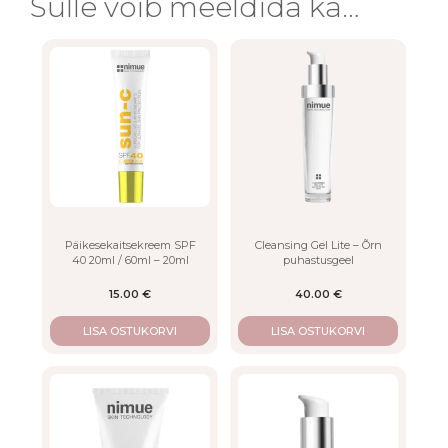
Sulle võib meeldida ka…
Päikesekaitsekreem SPF
Cleansing Gel Lite – Õrn
40 20ml / 60ml – 20ml
puhastusgeel
15.00
€
40.00
€
LISA OSTUKORVI
LISA OSTUKORVI
This
product
has
multiple