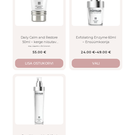
variants.
The
options
may
be
chosen
on
Daily Calm and Restore
Exfoliating Enzyme 60ml
50ml – kerge niisutav
– Ensüümkoorija
the
raviemulsioon
product
55.00
€
24.00
€
–
49.00
€
page
LISA OSTUKORVI
VALI