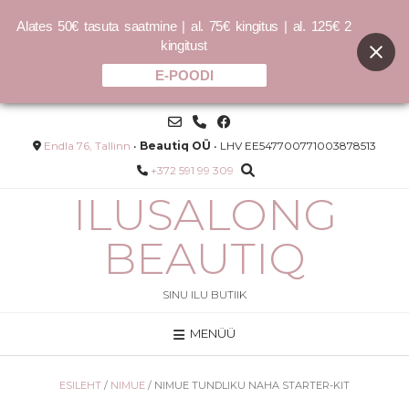
Alates 50€ tasuta saatmine | al. 75€ kingitus | al. 125€ 2
kingitust
E-POODI
Skip
to
content
Endla 76, Tallinn
•
Beautiq OÜ
• LHV EE547700771003878513
+372 591 99 309
ILUSALONG
BEAUTIQ
SINU ILU BUTIIK
MENÜÜ
SMOOTH.AGAIN hooldustoode -
ppega
40ml
12.00
€
ESILEHT
/
NIMUE
/ NIMUE TUNDLIKU NAHA STARTER-KIT