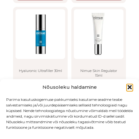
Hyaluronic Ultrafiller 30ml
Nimue Skin Regulator
15ml
80.00
€
15.00
€
Nõusoleku haldamine
LISA OSTUKORVI
LISA OSTUKORVI
Parima kasutuskogemuse pakkumiseks kasutame seadme teabe
salvestamiseks ja/või juurdepääsemiseks selliseid tehnoloogiaid nagu
küpsised. Nende tehnoloogiatega nõustumine võimaldab meil töödelda
andmeid, nagu sirvimiskäitumine või kordumatud ID-d sellel saidil.
Nõusoleku mitteandmine või nõusoleku tagasivõtmine võib teatud
funktsioone ja funktsioone negatiivselt mõjutada.